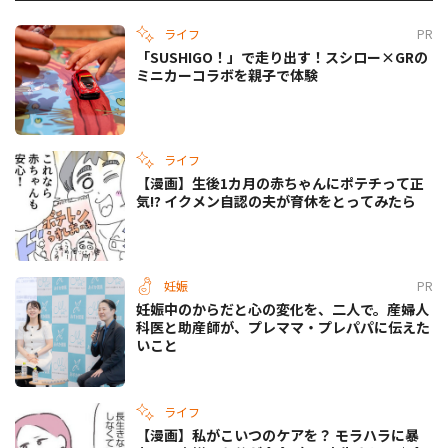
ライフ
PR
「SUSHIGO！」で走り出す！スシロー×GRの
ミニカーコラボを親子で体験
ライフ
【漫画】生後1カ月の赤ちゃんにポテチって正
気!? イクメン自認の夫が育休をとってみたら
妊娠
PR
妊娠中のからだと心の変化を、二人で。産婦人
科医と助産師が、プレママ・プレパパに伝えた
いこと
ライフ
【漫画】私がこいつのケアを？ モラハラに暴