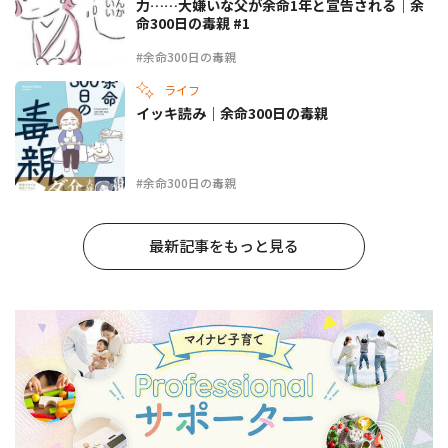
力……大嫌いな父が余命1年と宣告される｜余
命300日の毒親 #1
#余命300日の毒親
ライフ
イッキ読み｜余命300日の毒親
#余命300日の毒親
最新記事をもっと見る