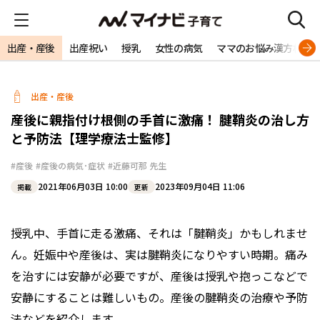
出産・産後
出産祝い
授乳
女性の病気
ママのお悩み漢方相談
出産・産後
産後に親指付け根側の手首に激痛！ 腱鞘炎の治し方
と予防法【理学療法士監修】
#産後
#産後の病気･症状
#近藤可那 先生
2021年06月03日 10:00
2023年09月04日 11:06
掲載
更新
授乳中、手首に走る激痛、それは「腱鞘炎」かもしれませ
ん。妊娠中や産後は、実は腱鞘炎になりやすい時期。痛み
を治すには安静が必要ですが、産後は授乳や抱っこなどで
安静にすることは難しいもの。産後の腱鞘炎の治療や予防
法などを紹介します。