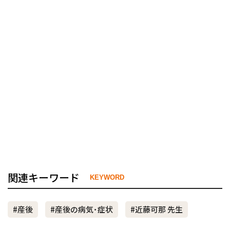
関連キーワード
KEYWORD
#産後
#産後の病気･症状
#近藤可那 先生