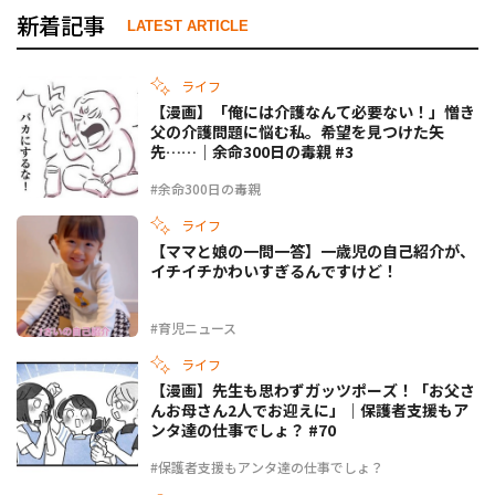
新着記事
LATEST ARTICLE
ライフ
【漫画】「俺には介護なんて必要ない！」憎き
父の介護問題に悩む私。希望を見つけた矢
先……｜余命300日の毒親 #3
#余命300日の毒親
ライフ
【ママと娘の一問一答】一歳児の自己紹介が、
イチイチかわいすぎるんですけど！
#育児ニュース
ライフ
【漫画】先生も思わずガッツポーズ！「お父さ
んお母さん2人でお迎えに」｜保護者支援もア
ンタ達の仕事でしょ？ #70
#保護者支援もアンタ達の仕事でしょ？