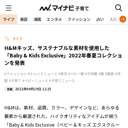
ライフ
美容
漫画
エンタメ
ファッション
占い
人間関係
ライフ
H&Mキッズ、サステナブルな素材を使用した
「Baby & Kids Exclusive」2022年春夏コレクショ
ンを発表
#ファッション
#トレンドニュース
#育児
#ベビー服
#子供服
#服
#服装
#洋
服
#子育て
#ベビーニュース
#子育てニュース
2022年04月19日 12:25
掲載
H&Mは、素材、品質、カラー、デザインなど、あらゆる
要素から厳選された、ハイクオリティなアイテムが揃う
「Baby & Kids Exclusive（ベビー＆キッズ エクスクルー