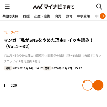
共働き夫婦
妊娠
出産・産後
育児
教育
中学受験
中学生
ライフ
マンガ『私がSNSをやめた理由』イッキ読み！
（Vol.1～32）
#私がSNSをやめた理由
#家族や人間関係の悩み
#精神的悩み
#夫婦
#コミッ
クエッセイ
#育児漫画
#育児
2022年10月24日 14:12
2024年11月22日 15:17
掲載
更新
1
229