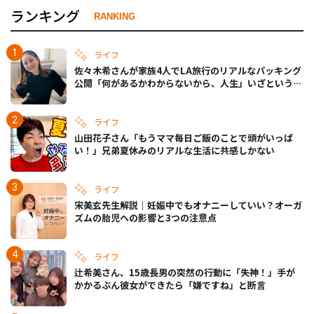
ランキング
RANKING
ライフ
佐々木希さんが家族4人でLA旅行のリアルなパッキング
公開「何があるかわからないから、人生」いざというと
きの備えも
ライフ
山田花子さん「もうママ毎日ご飯のことで頭がいっぱ
い！」兄弟夏休みのリアルな生活に共感しかない
ライフ
宋美玄先生解説｜妊娠中でもオナニーしていい？オーガ
ズムの胎児への影響と3つの注意点
ライフ
辻希美さん、15歳長男の突然の行動に「失神！」手が
かかるぶん彼女ができたら「嫌ですね」と断言