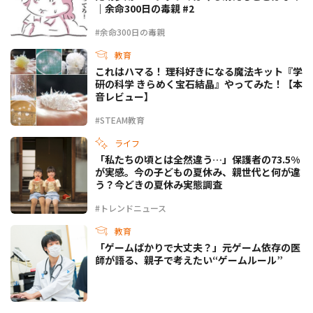
｜余命300日の毒親 #2
#余命300日の毒親
教育
これはハマる！ 理科好きになる魔法キット『学
研の科学 きらめく宝石結晶』やってみた！【本
音レビュー】
#STEAM教育
ライフ
「私たちの頃とは全然違う…」保護者の73.5%
が実感。今の子どもの夏休み、親世代と何が違
う？今どきの夏休み実態調査
#トレンドニュース
教育
「ゲームばかりで大丈夫？」元ゲーム依存の医
師が語る、親子で考えたい“ゲームルール”