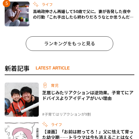
ライフ
高嶋政伸さん再婚して50歳で父に。妻が告発した夜中
の行動「これ手出したら終わりだろうなとか思うんだけ
ども……」
ランキングをもっと見る
新着記事
LATEST ARTICLE
育児
芝居じみたリアクションは逆効果。子育てにア
ドバイスよりアイディアがいい理由
#子育てはリアクションが9割
ライフ
【漫画】「お前は黙ってろ！」父に怯えて育っ
た幼少期……トラウマは今も消えることはなく