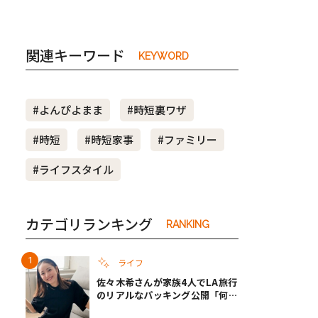
関連キーワード
KEYWORD
#よんぴよまま
#時短裏ワザ
#時短
#時短家事
#ファミリー
#ライフスタイル
カテゴリランキング
RANKING
ライフ
佐々木希さんが家族4人でLA旅行
のリアルなパッキング公開「何が
あるかわからないから、人生」い