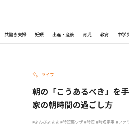
共働き夫婦
妊娠
出産・産後
育児
教育
中学
ライフ
朝の「こうあるべき」を手
家の朝時間の過ごし方
#よんぴよまま
#時短裏ワザ
#時短
#時短家事
#ファ