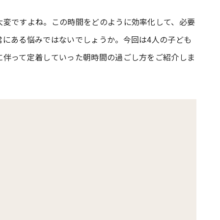
大変ですよね。この時間をどのように効率化して、必要
#共働き夫婦のセブンルール
#共働
常にある悩みではないでしょうか。今回は4人の子ども
に伴って定着していった朝時間の過ごし方をご紹介しま
ビーニュース
#マタニティニュース