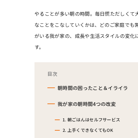
やることが多い朝の時間。毎日慌ただしくて
#ワンオペ育児
#コミックエッセイ
なことをこなしていくかは、どのご家庭でも
がいる我が家の、成長や生活スタイルの変化
#渡邊大地の令和的ワーパパ道
#ベ
す。
目次
朝時間の困ったこと＆イライラ
我が家の朝時間4つの改変
1. 朝ごはんはセルフサービス
2. 上手くできなくてもOK