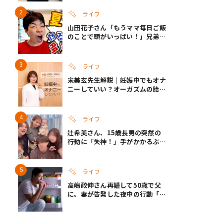
ざというときの備えも
ライフ
山田花子さん「もうママ毎日ご飯
のことで頭がいっぱい！」兄弟夏
休みのリアルな生活に共感しかな
い
ライフ
宋美玄先生解説｜妊娠中でもオナ
ニーしていい？オーガズムの胎児
への影響と3つの注意点
ライフ
辻希美さん、15歳長男の突然の
行動に「失神！」手がかかるぶん
彼女ができたら「嫌ですね」と断
言
ライフ
高嶋政伸さん再婚して50歳で父
に。妻が告発した夜中の行動「こ
れ手出したら終わりだろうなとか
思うんだけども……」