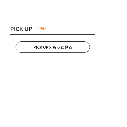
き夫婦
#産休
#育休
PICK UP
-PR-
PICK UPをもっと見る