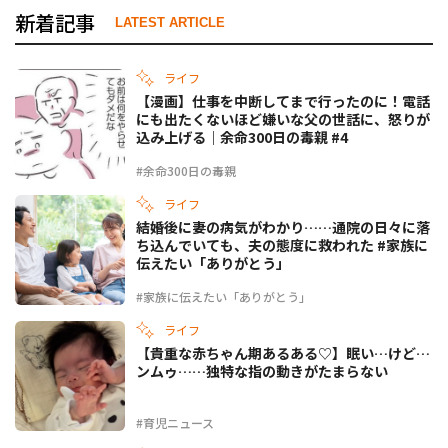
新着記事
LATEST ARTICLE
ライフ
【漫画】仕事を中断してまで行ったのに！電話
にも出たくないほど嫌いな父の世話に、怒りが
込み上げる｜余命300日の毒親 #4
#余命300日の毒親
ライフ
結婚後に妻の病気がわかり……通院の日々に落
ち込んでいても、夫の態度に救われた #家族に
伝えたい「ありがとう」
#家族に伝えたい「ありがとう」
ライフ
【貴重な赤ちゃん期あるある♡】眠い…けど…
ンムゥ……独特な指の動きがたまらない
#育児ニュース