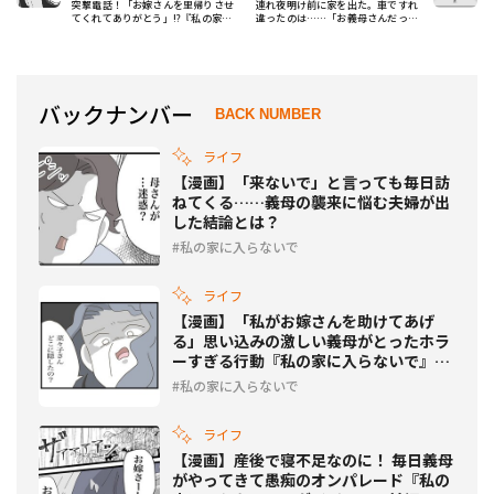
突撃電話！「お嫁さんを里帰りさせ
連れ夜明け前に家を出た。車ですれ
てくれてありがとう」!?『私の家に
違ったのは……「お義母さんだった
入らないで』
よ」
バックナンバー
BACK NUMBER
ライフ
【漫画】「来ないで」と言っても毎日訪
ねてくる……義母の襲来に悩む夫婦が出
した結論とは？
私の家に入らないで
ライフ
【漫画】「私がお嫁さんを助けてあげ
る」思い込みの激しい義母がとったホラ
ーすぎる行動『私の家に入らないで』ダ
イジェスト後編
私の家に入らないで
ライフ
【漫画】産後で寝不足なのに！ 毎日義母
がやってきて愚痴のオンパレード『私の