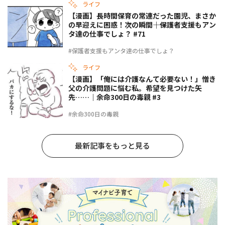
ライフ
【漫画】長時間保育の常連だった園児、まさか
の早迎えに困惑！次の瞬間――｜保護者支援もアン
タ達の仕事でしょ？ #71
#保護者支援もアンタ達の仕事でしょ？
ライフ
【漫画】「俺には介護なんて必要ない！」憎き
父の介護問題に悩む私。希望を見つけた矢
先……｜余命300日の毒親 #3
#余命300日の毒親
最新記事をもっと見る