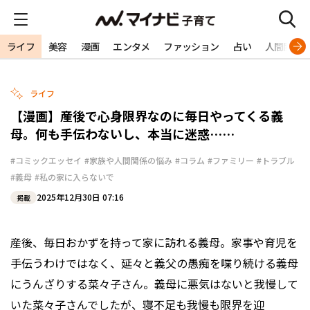
ライフ
美容
漫画
エンタメ
ファッション
占い
人間関係
ライフ
【漫画】産後で心身限界なのに毎日やってくる義
母。何も手伝わないし、本当に迷惑……
#コミックエッセイ
#家族や人間関係の悩み
#コラム
#ファミリー
#トラブル
#義母
#私の家に入らないで
2025年12月30日 07:16
掲載
産後、毎日おかずを持って家に訪れる義母。家事や育児を
手伝うわけではなく、延々と義父の愚痴を喋り続ける義母
にうんざりする菜々子さん。義母に悪気はないと我慢して
いた菜々子さんでしたが、寝不足も我慢も限界を迎