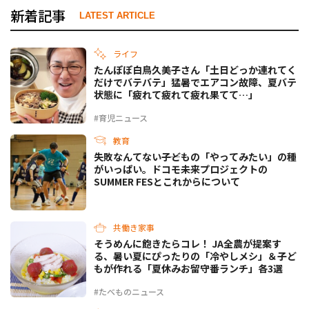
新着記事
LATEST ARTICLE
ライフ
たんぽぽ白鳥久美子さん「土日どっか連れてく
だけでバテバテ」猛暑でエアコン故障、夏バテ
状態に「疲れて疲れて疲れ果てて…」
#育児ニュース
教育
失敗なんてない――子どもの「やってみたい」の種
がいっぱい。ドコモ未来プロジェクトの
SUMMER FESとこれからについて
共働き家事
そうめんに飽きたらコレ！ JA全農が提案す
る、暑い夏にぴったりの「冷やしメシ」＆子ど
もが作れる「夏休みお留守番ランチ」各3選
#たべものニュース