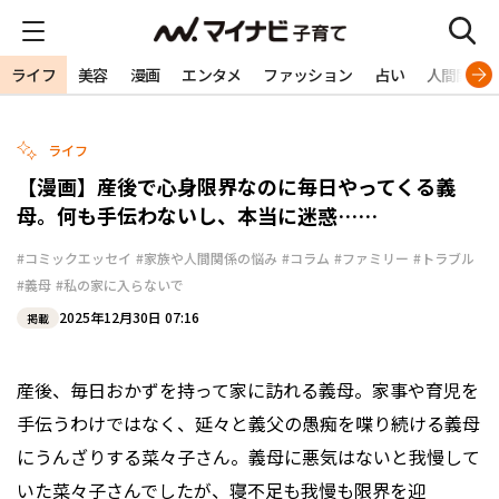
ライフ
美容
漫画
エンタメ
ファッション
占い
人間関係
ライフ
【漫画】産後で心身限界なのに毎日やってくる義
母。何も手伝わないし、本当に迷惑……
#コミックエッセイ
#家族や人間関係の悩み
#コラム
#ファミリー
#トラブル
#義母
#私の家に入らないで
2025年12月30日 07:16
掲載
産後、毎日おかずを持って家に訪れる義母。家事や育児を
手伝うわけではなく、延々と義父の愚痴を喋り続ける義母
にうんざりする菜々子さん。義母に悪気はないと我慢して
いた菜々子さんでしたが、寝不足も我慢も限界を迎