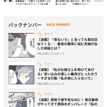
突撃電話！「お嫁さんを里帰りさせ
連れ夜明け前に家を出た。車ですれ
てくれてありがとう」!?『私の家に
違ったのは……「お義母さんだった
入らないで』
よ」
バックナンバー
BACK NUMBER
ライフ
【漫画】「来ないで」と言っても毎日訪
ねてくる……義母の襲来に悩む夫婦が出
した結論とは？
私の家に入らないで
ライフ
【漫画】「私がお嫁さんを助けてあげ
る」思い込みの激しい義母がとったホラ
ーすぎる行動『私の家に入らないで』ダ
イジェスト後編
私の家に入らないで
ライフ
【漫画】産後で寝不足なのに！ 毎日義母
がやってきて愚痴のオンパレード『私の