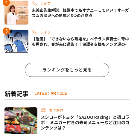
ライフ
宋美玄先生解説｜妊娠中でもオナニーしていい？オーガ
ズムの胎児への影響と3つの注意点
ライフ
【漫画】「できないなら離婚を」ベテラン保育士に背中
を押され、妻が夫に通告！｜保護者支援もアンタ達の仕
事でしょ？ #65
ランキングをもっと見る
新着記事
LATEST ARTICLE
おでかけ
スシローがトヨタ「GAZOO Racing」と初コラ
ボ！ ミニカー付きの寿司メニューなど注目のコ
ンテンツは？