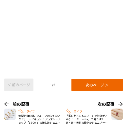
＜ 前のページ
次のページ ＞
1/2
前の記事
次の記事
ライフ
ライフ
波型や角砂糖、フルーツのようなア
「推し色×ジュエリー」で気分がア
クセサリーにキュン！ ジュエリーシ
ガる！ 「Crossfor」で見つけた
ョップ「L&Co.」の個性派ジュエリ
赤・青・黄色の華やかジュエリー
ー3選 #お守りジュエリー
#お守りジュエリー