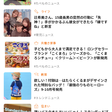
#たべものニュース
ライフ
辻希美さん、15歳長男の突然の行動に「失
神！」手がかかるぶん彼女ができたら「嫌です
ね」と断言
#育児ニュース
共働き家事
子どもから大人まで満足できる！ ロングセラー
ブランド「こくまろ」シリーズから、「こくま
ろシチュー」＜クリーム＞＜ビーフ＞が新発売
#たべものニュース
教育
欲しい！付録は…はたらくくるまがデザインさ
れた特別なバッグ！『最強のりものヒーロー
ズ』9-10月号発売
#トレンドニュース
住まい
薄いバスタオルでいいじゃん！ スタンダードプ