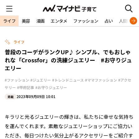
ライフ
美容
漫画
エンタメ
ファッション
占い
人間関係
ライフ
普段のコーデがランクUP♪ シンプル、でもおしゃ
れな「Crossfor」の洗練ジュエリー #お守りジュ
エリー
#ファッション
#ジュエリー
#トレンドニュース
#ママファッション
#アクセ
サリー
#甲府記事
#お守りジュエリー
2023年09月09日 10:01
掲載
キラリと光るジュエリーの輝きは、私たちに幸せな気持ち
を運んでくれます。素敵なジュエリーショップにご協力い
ただき、毎日つけたい気分上がるアクセサリーをご紹介す