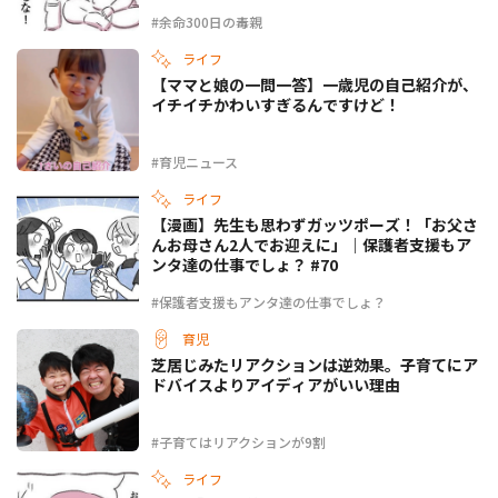
#余命300日の毒親
ライフ
【ママと娘の一問一答】一歳児の自己紹介が、
イチイチかわいすぎるんですけど！
#育児ニュース
ライフ
【漫画】先生も思わずガッツポーズ！「お父さ
んお母さん2人でお迎えに」｜保護者支援もア
ンタ達の仕事でしょ？ #70
#保護者支援もアンタ達の仕事でしょ？
育児
芝居じみたリアクションは逆効果。子育てにア
ドバイスよりアイディアがいい理由
#子育てはリアクションが9割
ライフ