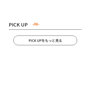
き夫婦
#産休
#育休
PICK UP
-PR-
PICK UPをもっと見る