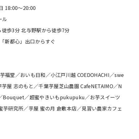
00～20:00
ール
徒歩3分 北与野駅から徒歩7分
新都心」出口からすぐ
A／芋福堂／おいも日和／小江戸川越 COEDOHACHI／swe
oo／神戸芋屋 志のもと／千葉芋屋芝山農園 CafeNETAIMO／N
kyo／Bouquet／超蜜やきいもpukupuku／お芋スイーツ
蜜芋研究所／芋屋 蜜の月 倉敷本店／見習い農家カフェ