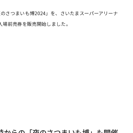
夏のさつまいも博2024」を、さいたまスーパーアリーナ
#共働き夫婦のセブンルール
#共働
、入場前売券を販売開始しました。
ビーニュース
#マタニティニュース
8時からの「夜のさつまいも博」も開催