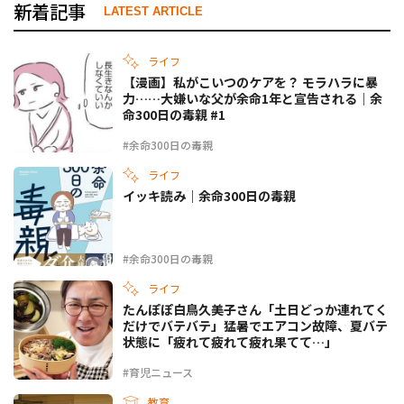
新着記事
LATEST ARTICLE
ライフ
【漫画】私がこいつのケアを？ モラハラに暴
力……大嫌いな父が余命1年と宣告される｜余
命300日の毒親 #1
#余命300日の毒親
ライフ
イッキ読み｜余命300日の毒親
#余命300日の毒親
ライフ
たんぽぽ白鳥久美子さん「土日どっか連れてく
だけでバテバテ」猛暑でエアコン故障、夏バテ
状態に「疲れて疲れて疲れ果てて…」
#育児ニュース
教育