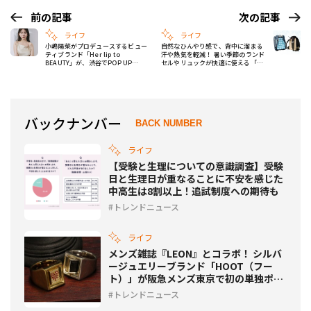
前の記事
次の記事
ライフ
ライフ
小嶋陽菜がプロデュースするビュー
自然なひんやり感で、背中に溜まる
ティブランド「Her lip to
汗や熱気を軽減！ 暑い季節のランド
BEAUTY」が、渋谷でPOP UP
セルやリュックが快適に使える「リ
SHOPをオープン
ュック用冷却パッド」が発売！
バックナンバー
BACK NUMBER
ライフ
【受験と生理についての意識調査】受験
日と生理日が重なることに不安を感じた
中高生は8割以上！追試制度への期待も
トレンドニュース
ライフ
メンズ雑誌『LEON』とコラボ！ シルバ
ージュエリーブランド「HOOT（フー
ト）」が阪急メンズ東京で初の単独ポッ
プアップを開催
トレンドニュース