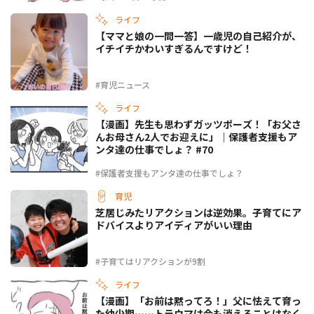
ライフ
【ママと娘の一問一答】一歳児の自己紹介が、
イチイチかわいすぎるんですけど！
#育児ニュース
ライフ
【漫画】先生も思わずガッツポーズ！「お父さ
んお母さん2人でお迎えに」｜保護者支援もア
ンタ達の仕事でしょ？ #70
#保護者支援もアンタ達の仕事でしょ？
育児
芝居じみたリアクションは逆効果。子育てにア
ドバイスよりアイディアがいい理由
#子育てはリアクションが9割
ライフ
【漫画】「お前は黙ってろ！」父に怯えて育っ
た幼少期……トラウマは今も消えることはなく