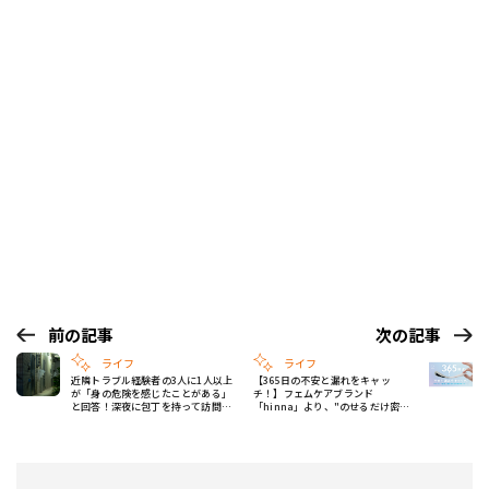
前の記事
次の記事
ライフ
ライフ
近隣トラブル経験者の3人に1人以上
【365日の不安と漏れをキャッ
が「身の危険を感じたことがある」
チ！】フェムケアブランド
と回答！深夜に包丁を持って訪問さ
「hinna」より、"のせるだけ密
れたケースも
着"尿モレ特化の吸水布ライナーが
登場