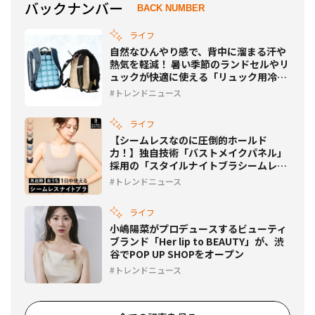
バックナンバー
BACK NUMBER
ライフ
自然なひんやり感で、背中に溜まる汗や
熱気を軽減！ 暑い季節のランドセルやリ
ュックが快適に使える「リュック用冷却
パッド」が発売！
トレンドニュース
ライフ
【シームレスなのに圧倒的ホールド
力！】独自技術「バストメイクパネル」
採用の「スタイルナイトブラシームレ
ス」に新色登場！
トレンドニュース
ライフ
小嶋陽菜がプロデュースするビューティ
ブランド「Her lip to BEAUTY」が、渋
谷でPOP UP SHOPをオープン
トレンドニュース