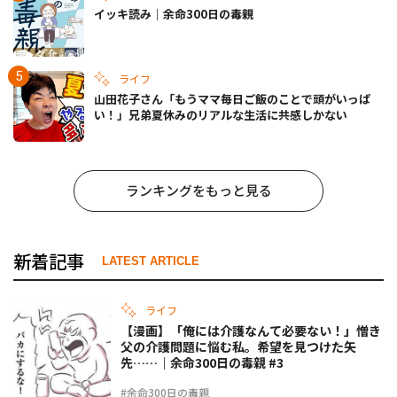
イッキ読み｜余命300日の毒親
ライフ
山田花子さん「もうママ毎日ご飯のことで頭がいっぱ
い！」兄弟夏休みのリアルな生活に共感しかない
ランキングをもっと見る
新着記事
LATEST ARTICLE
ライフ
【漫画】「俺には介護なんて必要ない！」憎き
父の介護問題に悩む私。希望を見つけた矢
先……｜余命300日の毒親 #3
#余命300日の毒親