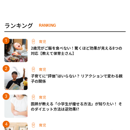
ランキング
RANKING
育児
2歳児がご飯を食べない！驚くほど効果が見える8つの
対応【教えて保育士さん】
育児
子育てに“評価”はいらない？ リアクションで変わる親
子の関係
育児
医師が教える「小学生が痩せる方法」が知りたい！ そ
のダイエット方法は逆効果!?
育児