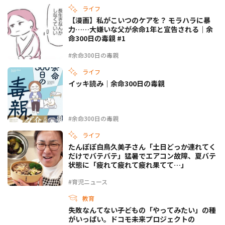
ライフ
【漫画】私がこいつのケアを？ モラハラに暴
力……大嫌いな父が余命1年と宣告される｜余
命300日の毒親 #1
#余命300日の毒親
ライフ
イッキ読み｜余命300日の毒親
#余命300日の毒親
ライフ
たんぽぽ白鳥久美子さん「土日どっか連れてく
だけでバテバテ」猛暑でエアコン故障、夏バテ
状態に「疲れて疲れて疲れ果てて…」
#育児ニュース
教育
失敗なんてない――子どもの「やってみたい」の種
がいっぱい。ドコモ未来プロジェクトの