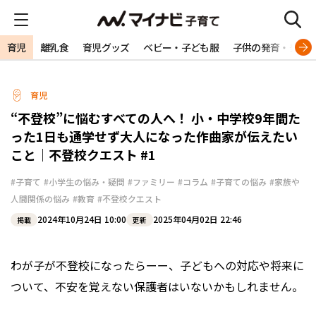
育児
離乳食
育児グッズ
ベビー・子ども服
子供の発育・発達
育児
“不登校”に悩むすべての人へ！ 小・中学校9年間た
った1日も通学せず大人になった作曲家が伝えたい
こと｜不登校クエスト #1
#子育て
#小学生の悩み・疑問
#ファミリー
#コラム
#子育ての悩み
#家族や
人間関係の悩み
#教育
#不登校クエスト
2024年10月24日 10:00
2025年04月02日 22:46
掲載
更新
わが子が不登校になったらーー、子どもへの対応や将来に
ついて、不安を覚えない保護者はいないかもしれません。