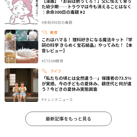
【漫画】「お前は黙ってろ！」父に怯えて育っ
た幼少期……トラウマは今も消えることはなく
｜余命300日の毒親 #2
#余命300日の毒親
教育
これはハマる！ 理科好きになる魔法キット『学
研の科学 きらめく宝石結晶』やってみた！【本
音レビュー】
#STEAM教育
ライフ
「私たちの頃とは全然違う…」保護者の73.5%
が実感。今の子どもの夏休み、親世代と何が違
う？今どきの夏休み実態調査
#トレンドニュース
最新記事をもっと見る