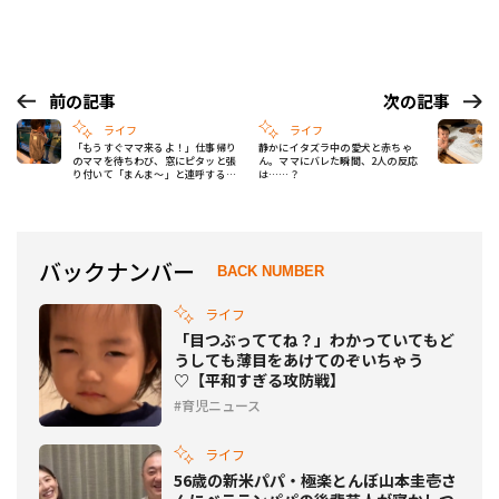
前の記事
次の記事
ライフ
ライフ
「もうすぐママ来るよ！」仕事帰り
静かにイタズラ中の愛犬と赤ちゃ
のママを待ちわび、窓にピタッと張
ん。ママにバレた瞬間、2人の反応
り付いて「まんま～」と連呼する後
は……？
ろ姿がいとおしすぎる♡
バックナンバー
BACK NUMBER
ライフ
「目つぶっててね？」わかっていてもど
うしても薄目をあけてのぞいちゃう
♡【平和すぎる攻防戦】
育児ニュース
ライフ
56歳の新米パパ・極楽とんぼ山本圭壱さ