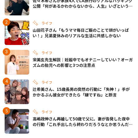
佐々木希さんが家族4人でLA旅行のリアルなパッキング
公開「何があるかわからないから、人生」いざというと
きの備えも
ライフ
山田花子さん「もうママ毎日ご飯のことで頭がいっぱ
い！」兄弟夏休みのリアルな生活に共感しかない
ライフ
宋美玄先生解説｜妊娠中でもオナニーしていい？オーガ
ズムの胎児への影響と3つの注意点
ライフ
辻希美さん、15歳長男の突然の行動に「失神！」手が
かかるぶん彼女ができたら「嫌ですね」と断言
ライフ
高嶋政伸さん再婚して50歳で父に。妻が告発した夜中
の行動「これ手出したら終わりだろうなとか思うんだけ
ども……」