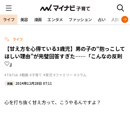
ライフ
美容
漫画
エンタメ
ファッション
占い
人間関係
ライフ
【甘え方を心得ている3歳児】男の子の“抱っこして
ほしい理由”が完璧回答すぎた……「こんなの反則
♡」
#TikTok
#動画
#子育て
#育児
#ファミリー
#コラム
2024年12月28日 07:11
掲載
心を打ち抜く甘え方って、こうやるんですよ？