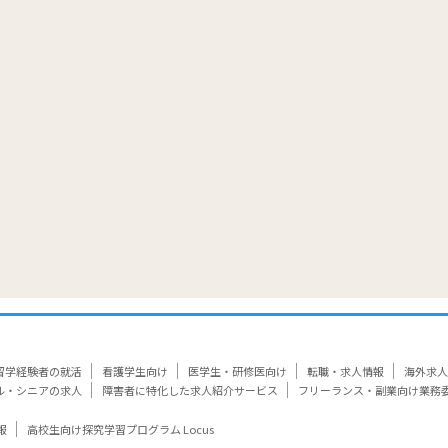
覧
留学経験者の就活
看護学生向け
医学生・研修医向け
転職・求人情報
海外求人
ル・シニアの求人
障害者に特化した求人紹介サービス
フリーランス・副業向け業務
報
高校生向け探究学習プログラム Locus