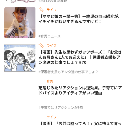
#余命300日の毒親
ライフ
【ママと娘の一問一答】一歳児の自己紹介が、
イチイチかわいすぎるんですけど！
#育児ニュース
ライフ
【漫画】先生も思わずガッツポーズ！「お父さ
んお母さん2人でお迎えに」｜保護者支援もア
ンタ達の仕事でしょ？ #70
#保護者支援もアンタ達の仕事でしょ？
育児
芝居じみたリアクションは逆効果。子育てにア
ドバイスよりアイディアがいい理由
#子育てはリアクションが9割
ライフ
【漫画】「お前は黙ってろ！」父に怯えて育っ