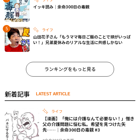
イッキ読み｜余命300日の毒親
ライフ
山田花子さん「もうママ毎日ご飯のことで頭がいっぱ
い！」兄弟夏休みのリアルな生活に共感しかない
ランキングをもっと見る
新着記事
LATEST ARTICLE
ライフ
【漫画】「俺には介護なんて必要ない！」憎き
父の介護問題に悩む私。希望を見つけた矢
先……｜余命300日の毒親 #3