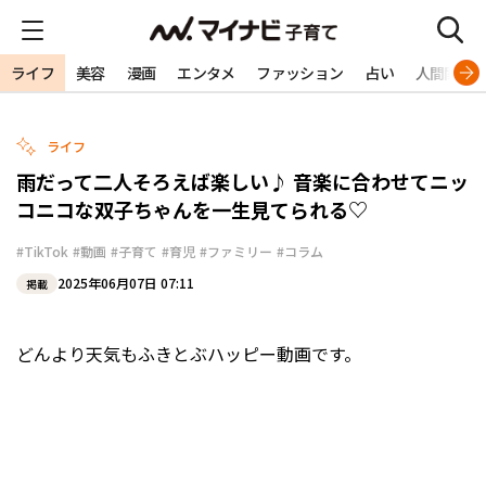
ライフ
美容
漫画
エンタメ
ファッション
占い
人間関係
ライフ
雨だって二人そろえば楽しい♪ 音楽に合わせてニッ
コニコな双子ちゃんを一生見てられる♡
#TikTok
#動画
#子育て
#育児
#ファミリー
#コラム
2025年06月07日 07:11
掲載
どんより天気もふきとぶハッピー動画です。