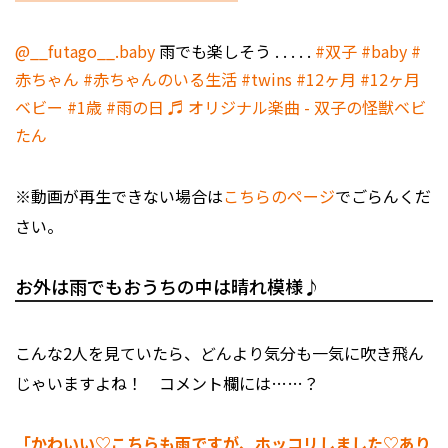
@__futago__.baby
雨でも楽しそう . . . . .
#双子
#baby
#
赤ちゃん
#赤ちゃんのいる生活
#twins
#12ヶ月
#12ヶ月
ベビー
#1歳
#雨の日
♬ オリジナル楽曲 - 双子の怪獣ベビ
たん
※動画が再生できない場合は
こちらのページ
でごらんくだ
さい。
お外は雨でもおうちの中は晴れ模様♪
こんな2人を見ていたら、どんより気分も一気に吹き飛ん
じゃいますよね！ コメント欄には……？
「かわいい♡こちらも雨ですが、ホッコリしました♡あり