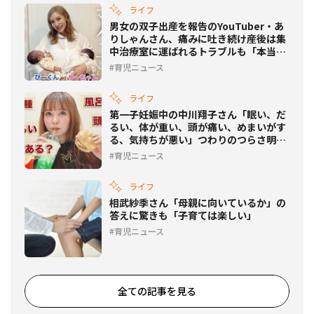
ライフ
男女の双子出産を報告のYouTuber・あ
りしゃんさん、痛みに吐き続け産後は集
中治療室に運ばれるトラブルも「本当に
命がけ」
育児ニュース
ライフ
第一子妊娠中の中川翔子さん「眠い、だ
るい、体が重い、頭が痛い、めまいがす
る、気持ちが悪い」つわりのつらさ明か
す
育児ニュース
ライフ
相武紗季さん「母親に向いているか」の
答えに驚きも「子育ては楽しい」
育児ニュース
全ての記事を見る