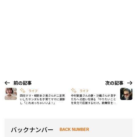
前の記事
次の記事
ライフ
ライフ
四児ママ・紺野あさ美さんが二足買
中村獅童さんの妻・沙織さんが息子
いしたサンダルを子育てママに激推
たちへの思いを語る「やりたいこと
し「これめっちゃいいよ！」
を全力で応援するだけ。歌舞伎を辞
めたいなら辞めてもいい」
バックナンバー
BACK NUMBER