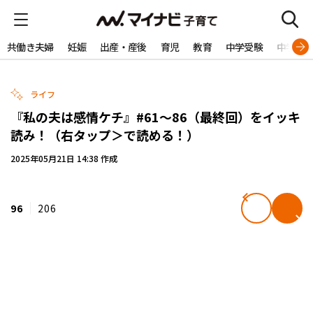
共働き夫婦
妊娠
出産・産後
育児
教育
中学受験
中学生
ライフ
『私の夫は感情ケチ』#61～86（最終回）をイッキ
読み！（右タップ＞で読める！）
2025年05月21日 14:38 作成
96
206