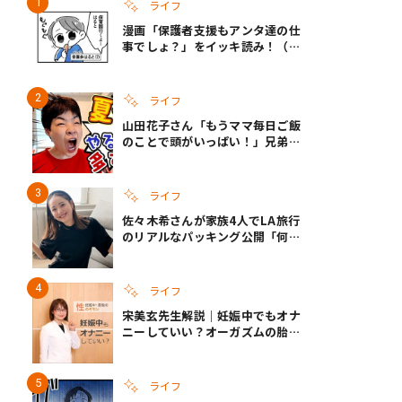
ライフ
漫画「保護者支援もアンタ達の仕
事でしょ？」をイッキ読み！（右
タップ＞で読める！）
ライフ
山田花子さん「もうママ毎日ご飯
のことで頭がいっぱい！」兄弟夏
休みのリアルな生活に共感しかな
い
ライフ
佐々木希さんが家族4人でLA旅行
のリアルなパッキング公開「何が
あるかわからないから、人生」い
ざというときの備えも
ライフ
宋美玄先生解説｜妊娠中でもオナ
ニーしていい？オーガズムの胎児
への影響と3つの注意点
ライフ