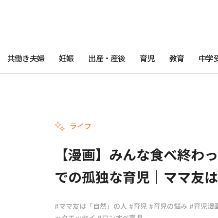
共働き夫婦
妊娠
出産・産後
育児
教育
中学
ライフ
【漫画】みんな食べ終わっ
での孤独な育児｜ママ友は
#ママ友は「自然」の人
#育児
#育児の悩み
#育児漫
ックエッセイ
#ワンオペ育児