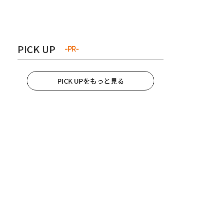
き夫婦
#産休
#育休
PICK UP
-PR-
PICK UPをもっと見る