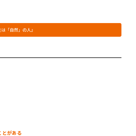
友は「自然」の人』
ことがある