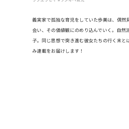
#ワンオペ育児
#コミックエッセイ
義実家で孤独な育児をしていた歩美は、偶然
会い、その価値観にのめり込んでいく。自然
子。同じ思想で突き進む彼女たちの行く末と
#渡邊大地の令和的ワーパパ道
#ベ
み連載をお届けします！