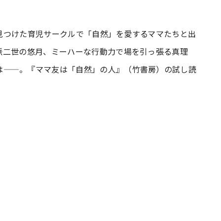
#共働き夫婦のセブンルール
#共働
見つけた育児サークルで「自然」を愛するママたちと出
派二世の悠月、ミーハーな行動力で場を引っ張る真理
は——。『ママ友は「自然」の人』（竹書房）の試し読
ビーニュース
#マタニティニュース