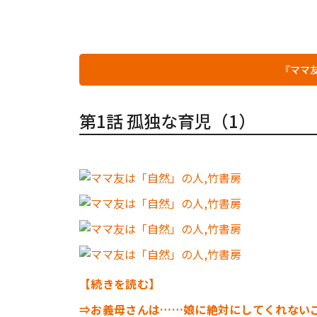
『ママ
第1話 孤独な育児（1）
【続きを読む】
⇒お義母さんは……娘に絶対にしてくれない