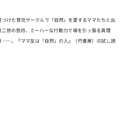
#共働き夫婦のセブンルール
#共働
見つけた育児サークルで「自然」を愛するママたちと出
派二世の悠月、ミーハーな行動力で場を引っ張る真理
は——。『ママ友は「自然」の人』（竹書房）の試し読
ビーニュース
#マタニティニュース