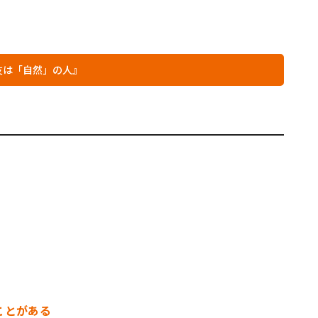
友は「自然」の人』
ことがある