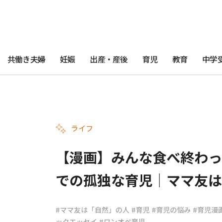
共働き夫婦
妊娠
出産・産後
育児
教育
中学
ライフ
【漫画】みんな食べ終わっ
での孤独な育児｜ママ友は
#ママ友は「自然」の人
#育児
#育児の悩み
#育児漫
ックエッセイ
#ワンオペ育児