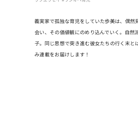
#ワンオペ育児
#コミックエッセイ
義実家で孤独な育児をしていた歩美は、偶然
会い、その価値観にのめり込んでいく。自然
子。同じ思想で突き進む彼女たちの行く末と
#渡邊大地の令和的ワーパパ道
#ベ
み連載をお届けします！