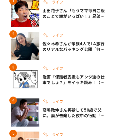
ライフ
山田花子さん「もうママ毎日ご飯
のことで頭がいっぱい！」兄弟夏
休みのリアルな生活に共感しかな
い
ライフ
佐々木希さんが家族4人でLA旅行
のリアルなパッキング公開「何が
あるかわからないから、人生」い
ざというときの備えも
ライフ
漫画「保護者支援もアンタ達の仕
事でしょ？」をイッキ読み！（右
タップ＞で読める！）
ライフ
高嶋政伸さん再婚して50歳で父
に。妻が告発した夜中の行動「こ
れ手出したら終わりだろうなとか
思うんだけども……」
ライフ