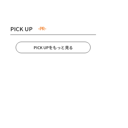
き夫婦
#産休
#育休
PICK UP
-PR-
PICK UPをもっと見る