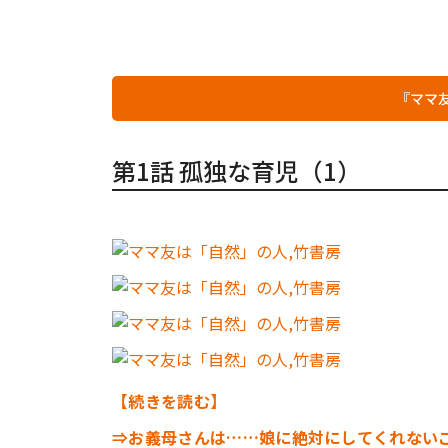
『ママ
第1話 孤独な育児（1）
【続きを読む】
⇒お義母さんは……娘に絶対にしてくれない