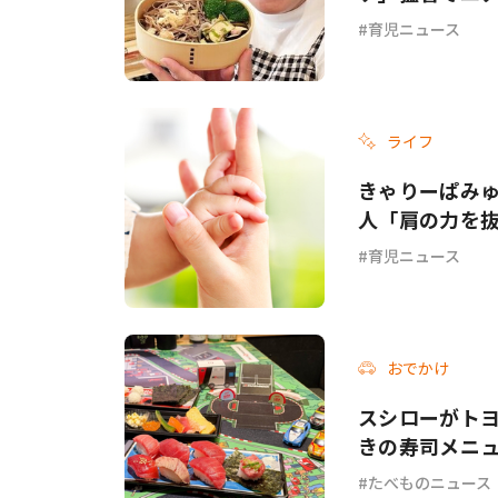
てて…」
育児ニュース
ライフ
きゃりーぱみゅ
人「肩の力を
育児ニュース
おでかけ
スシローがトヨタ
きの寿司メニ
たべものニュース