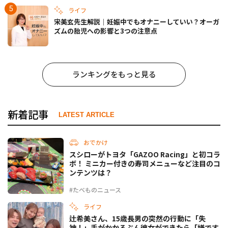
ライフ
宋美玄先生解説｜妊娠中でもオナニーしていい？オーガ
ズムの胎児への影響と3つの注意点
ランキングをもっと見る
新着記事
LATEST ARTICLE
おでかけ
スシローがトヨタ「GAZOO Racing」と初コラ
ボ！ ミニカー付きの寿司メニューなど注目のコ
ンテンツは？
#たべものニュース
ライフ
辻希美さん、15歳長男の突然の行動に「失
神！」手がかかるぶん彼女ができたら「嫌です