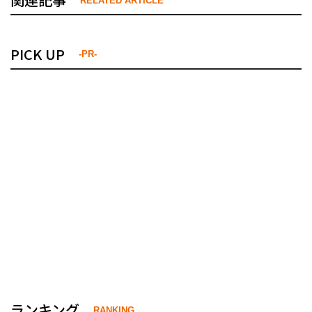
RELATED ARTICLE
PICK UP
-PR-
ランキング
RANKING