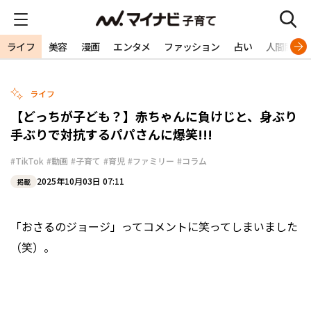
ライフ
美容
漫画
エンタメ
ファッション
占い
人間関係
ライフ
【どっちが子ども？】赤ちゃんに負けじと、身ぶり
手ぶりで対抗するパパさんに爆笑!!!
#TikTok
#動画
#子育て
#育児
#ファミリー
#コラム
2025年10月03日 07:11
掲載
「おさるのジョージ」ってコメントに笑ってしまいました
（笑）。