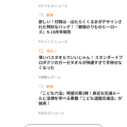
#たべものニュース
教育
欲しい！付録は…はたらくくるまがデザインさ
れた特別なバッグ！『最強のりものヒーロー
ズ』9-10月号発売
#トレンドニュース
住まい
薄いバスタオルでいいじゃん！ スタンダードプ
ロダクツのガーゼタオルが快適すぎて手放せな
くなった
#体験レポート
教育
『こども六法』待望の第2弾！身近な交通ルー
ルと法律を学べる書籍『こども道路交通法』が
発売！
#まなびニュース