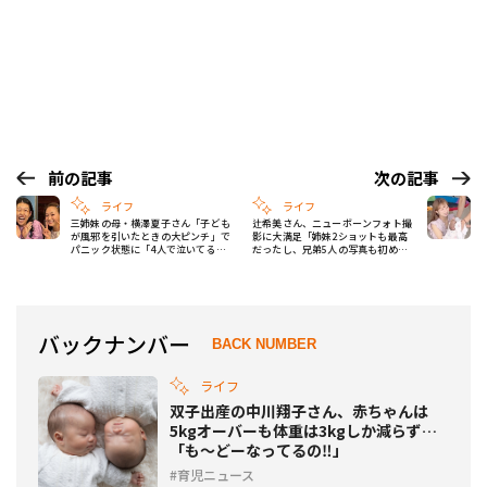
前の記事
次の記事
ライフ
ライフ
三姉妹の母・横澤夏子さん「子ども
辻希美さん、ニューボーンフォト撮
が風邪を引いたときの大ピンチ」で
影に大満足「姉妹2ショットも最高
パニック状態に「4人で泣いてる地
だったし、兄弟5人の写真も初めて
獄絵図」
撮れて、いい記念に」
バックナンバー
BACK NUMBER
ライフ
双子出産の中川翔子さん、赤ちゃんは
5kgオーバーも体重は3kgしか減らず…
「も～どーなってるの‼」
育児ニュース