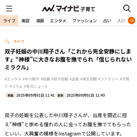
ライフ
美容
漫画
エンタメ
ファッション
占い
人間関係
ライフ
双子妊娠の中川翔子さん「これから完全安静にしま
す」“神様”に大きなお腹を撫でられ「信じられない
ミラクル」
#エンタメ
#中川翔子
#妊娠
#双子妊娠
#出産
#帝王切開
#ファミリー
#子育
て
#コラム
#育児ニュース
2025年09月01日 11:41
2025年09月01日 11:43
掲載
更新
双子の妊娠を公表した中川翔子さんが、出産を間近に控
え“神様”と崇める憧れの人に会ってお腹を撫でてもらった
といい、大興奮の模様をInstagramで公開しています。