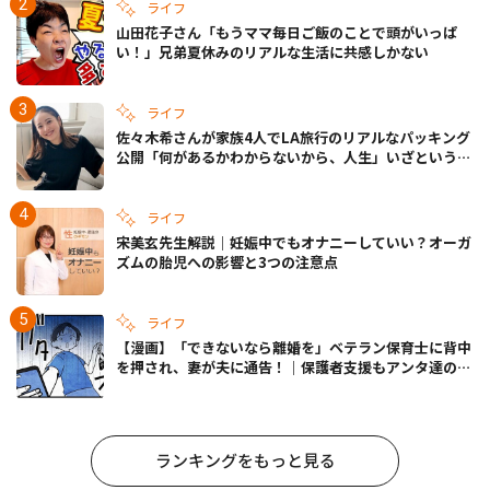
ライフ
山田花子さん「もうママ毎日ご飯のことで頭がいっぱ
い！」兄弟夏休みのリアルな生活に共感しかない
ライフ
佐々木希さんが家族4人でLA旅行のリアルなパッキング
公開「何があるかわからないから、人生」いざというと
きの備えも
ライフ
宋美玄先生解説｜妊娠中でもオナニーしていい？オーガ
ズムの胎児への影響と3つの注意点
ライフ
【漫画】「できないなら離婚を」ベテラン保育士に背中
を押され、妻が夫に通告！｜保護者支援もアンタ達の仕
事でしょ？ #65
ランキングをもっと見る