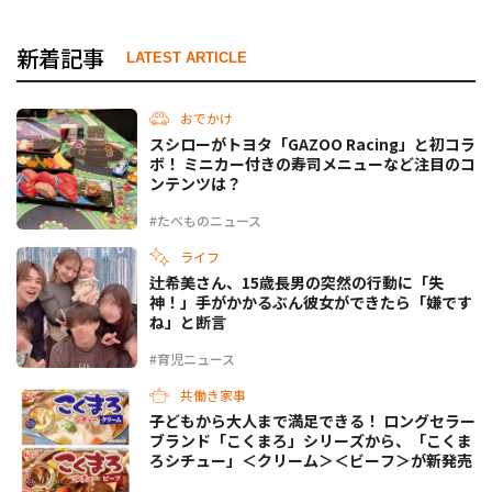
新着記事
LATEST ARTICLE
おでかけ
スシローがトヨタ「GAZOO Racing」と初コラ
ボ！ ミニカー付きの寿司メニューなど注目のコ
ンテンツは？
#たべものニュース
ライフ
辻希美さん、15歳長男の突然の行動に「失
神！」手がかかるぶん彼女ができたら「嫌です
ね」と断言
#育児ニュース
共働き家事
子どもから大人まで満足できる！ ロングセラー
ブランド「こくまろ」シリーズから、「こくま
ろシチュー」＜クリーム＞＜ビーフ＞が新発売