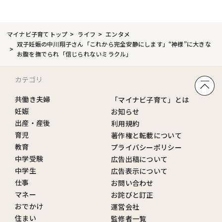
マイナビ子育てトップ
ライフ
エンタメ
双子妊娠の中川翔子さん「これから完全安静にします」“神様”に大きな
お腹を撫でられ「信じられないミラクル」
カテゴリ
共働き夫婦
「マイナビ子育て」とは
妊娠
お知らせ
出産・産後
利用規約
育児
著作権と転載について
教育
プライバシーポリシー
中学受験
広告出稿について
中学生
広告表示について
仕事
お問い合わせ
マネー
お詫びと訂正
おでかけ
運営会社
住まい
監修者一覧