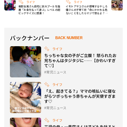
ライフ
ライフ
板野友美さん自宅に巨大プールを設
イモトアヤコさんが感嘆するやしろ
置「お金を払って遊ぶ」レベルの超
優さんの子育て術「命にかかわる危
ビッグサイズに感激！
ないことをしたらマジで怒るよ？ そ
れ以外は……」
バックナンバー
BACK NUMBER
ライフ
ちっちゃな女の子がご立腹！ 怒られたお
兄ちゃんはタジタジに……【かわいすぎ
て♡】
育児ニュース
ライフ
「え、起きてる？」ママの咳払いに寝な
がらツボっちゃう赤ちゃんが天使すぎま
す♡
育児ニュース
ライフ
三児の母・一青窈さんは子どもを叱ると