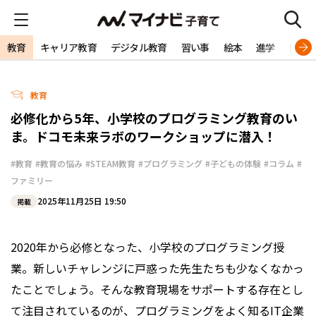
教育
キャリア教育
デジタル教育
習い事
絵本
進学
勉強
教育
必修化から5年、小学校のプログラミング教育のい
ま。ドコモ未来ラボのワークショップに潜入！
#教育
#教育の悩み
#STEAM教育
#プログラミング
#子どもの体験
#コラム
#
ファミリー
2025年11月25日 19:50
掲載
2020年から必修となった、小学校のプログラミング授
業。新しいチャレンジに戸惑った先生たちも少なくなかっ
たことでしょう。そんな教育現場をサポートする存在とし
て注目されているのが、プログラミングをよく知るIT企業