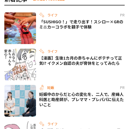
ライフ
PR
「SUSHIGO！」で走り出す！スシロー×GRの
ミニカーコラボを親子で体験
ライフ
【漫画】生後1カ月の赤ちゃんにポテチって正
気!? イクメン自認の夫が育休をとってみたら
妊娠
PR
妊娠中のからだと心の変化を、二人で。産婦人
科医と助産師が、プレママ・プレパパに伝えた
いこと
ライフ