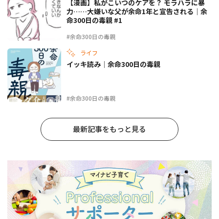
【漫画】私がこいつのケアを？ モラハラに暴
力……大嫌いな父が余命1年と宣告される｜余
命300日の毒親 #1
#余命300日の毒親
ライフ
イッキ読み｜余命300日の毒親
#余命300日の毒親
最新記事をもっと見る