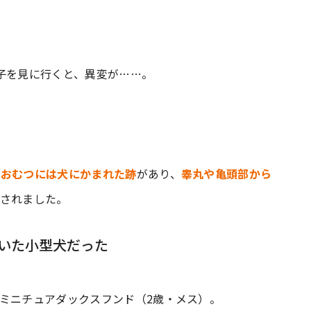
子を見に行くと、異変が……。
のおむつには犬にかまれた跡
があり、
睾丸や亀頭部から
送されました。
いた小型犬だった
ミニチュアダックスフンド（2歳・メス）。