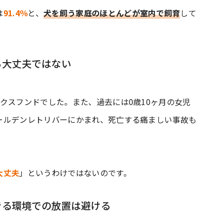
は
91.4％
と、
犬を飼う家庭のほとんどが室内で飼育
して
ら大丈夫ではない
クスフンドでした。また、過去には0歳10ヶ月の女児
ールデンレトリバーにかまれ、死亡する痛ましい事故も
大丈夫
」というわけではないのです。
きる環境での放置は避ける