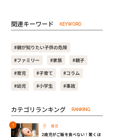
関連キーワード
KEYWORD
#親が知りたい子供の危険
#ファミリー
#家族
#親子
#育児
#子育て
#コラム
#幼児
#小学生
#事故
カテゴリランキング
RANKING
育児
2歳児がご飯を食べない！驚くほ