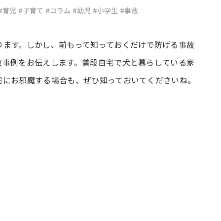
#育児
#子育て
#コラム
#幼児
#小学生
#事故
#共働き夫婦のセブンルール
#共働
ります。しかし、前もって知っておくだけで防げる事故
故事例をお伝えします。普段自宅で犬と暮らしている家
ビーニュース
#マタニティニュース
宅にお邪魔する場合も、ぜひ知っておいてくださいね。