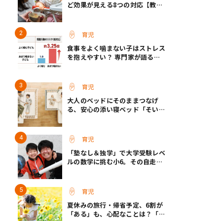
ど効果が見える8つの対応【教え
て保育士さん】
育児
食事をよく噛まない子はストレス
を抱えやすい？ 専門家が語る、
朝食が子どもに与える意外な影響
育児
大人のベッドにそのままつなげ
る、安心の添い寝ベッド「そいね
ーるADプラス」登場
育児
「塾なし＆独学」で大学受験レベ
ルの数学に挑む小6。その自走力
の原点とは？
育児
夏休みの旅行・帰省予定、6割が
「ある」も、心配なことは？「宿