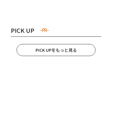
き夫婦
#産休
#育休
PICK UP
-PR-
PICK UPをもっと見る