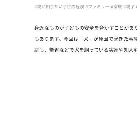
#親が知りたい子供の危険
#ファミリー
#家族
#親子
#ワンオペ育児
#コミックエッセイ
身近なものが子どもの安全を脅かすことがあ
もあります。今回は「犬」が原因で起きた事
#渡邊大地の令和的ワーパパ道
#ベ
庭も、帰省などで犬を飼っている実家や知人