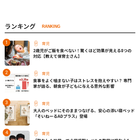
ランキング
RANKING
育児
2歳児がご飯を食べない！驚くほど効果が見える8つの
対応【教えて保育士さん】
育児
食事をよく噛まない子はストレスを抱えやすい？ 専門
家が語る、朝食が子どもに与える意外な影響
育児
大人のベッドにそのままつなげる、安心の添い寝ベッド
「そいねーるADプラス」登場
育児