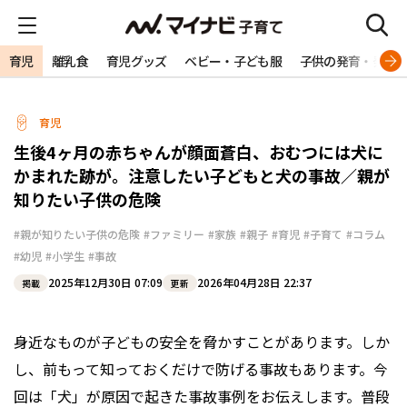
育児
離乳食
育児グッズ
ベビー・子ども服
子供の発育・発達
育児
生後4ヶ月の赤ちゃんが顔面蒼白、おむつには犬に
かまれた跡が。注意したい子どもと犬の事故／親が
知りたい子供の危険
#親が知りたい子供の危険
#ファミリー
#家族
#親子
#育児
#子育て
#コラム
#幼児
#小学生
#事故
2025年12月30日 07:09
2026年04月28日 22:37
掲載
更新
身近なものが子どもの安全を脅かすことがあります。しか
し、前もって知っておくだけで防げる事故もあります。今
回は「犬」が原因で起きた事故事例をお伝えします。普段