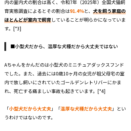
内の室内犬の割合は高く、令和7年（2025年）全国犬猫飼
育実態調査によるとその割合は
91.4％
と、
犬を飼う家庭の
ほとんどが室内で飼育
していることが明らかになっていま
す。[*3]
■小型犬だから、温厚な犬種だから大丈夫ではない
Aちゃんをかんだのは小型犬のミニチュアダックスフンド
でした。また、過去には0歳10ヶ月の女児が祖父母宅の室
内で放し飼いにされていたゴールデンレトリバーにかま
れ、死亡する痛ましい事故も起きています。[*4]
「
小型犬だから大丈夫
」「
温厚な犬種だから大丈夫
」とい
うわけではないのです。