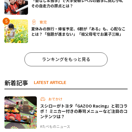
「塾なし＆独学」で大学受験レベルの数学に挑む小6。
その自走力の原点とは？
育児
夏休みの旅行・帰省予定、6割が「ある」も、心配なこ
とは？「宿題が進まない」「祖父母宅でお菓子三昧」
ランキングをもっと見る
新着記事
LATEST ARTICLE
おでかけ
スシローがトヨタ「GAZOO Racing」と初コラ
ボ！ ミニカー付きの寿司メニューなど注目のコ
ンテンツは？
#たべものニュース