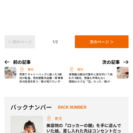
＜ 前のページ
次のページ ＞
1/2
前の記事
次の記事
育児
育児
空港でキャリーバッグに座った3歳
保育園の節分行事中に床を叩いて倒
児が転落。急性硬膜外血腫・頭骨骨
れた4歳児。意識も呼吸もなく……
折の怪我を負う／親が知りたい子供
原因は小さな「豆」だった／親が知
の危険
りたい子供の危険
バックナンバー
BACK NUMBER
育児
美容院の「ロッカーの鍵」を手に遊んで
いた娘。差し入れた先はコンセントだっ