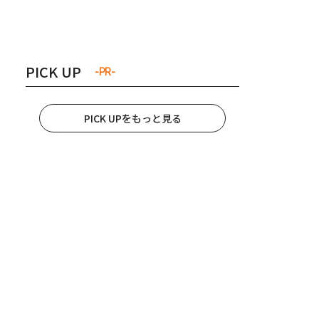
き夫婦
#産休
#育休
PICK UP
-PR-
PICK UPをもっと見る