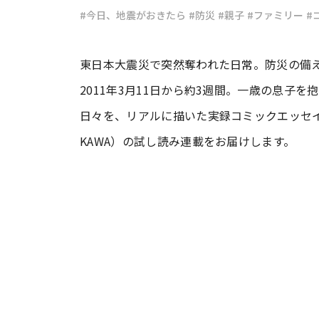
#今日、地震がおきたら
#防災
#親子
#ファミリー
#
#ワンオペ育児
#コミックエッセイ
東日本大震災で突然奪われた日常。防災の備
2011年3月11日から約3週間。一歳の息子
#渡邊大地の令和的ワーパパ道
#ベ
日々を、リアルに描いた実録コミックエッセイ
KAWA）の試し読み連載をお届けします。