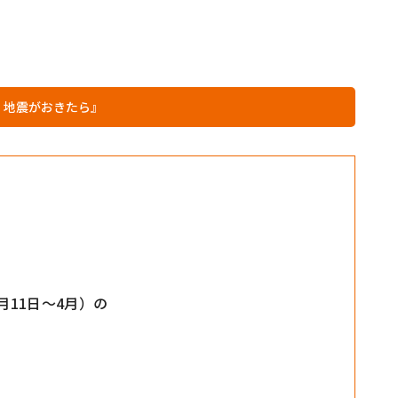
、地震がおきたら』
、
月11日〜4月）の