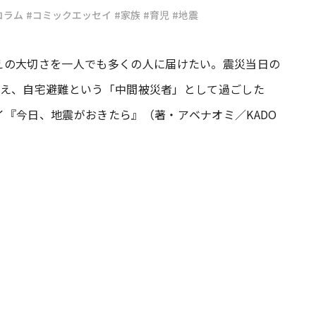
コラム
#コミックエッセイ
#家族
#育児
#地震
#共働き夫婦のセブンルール
#共働
えの大切さを一人でも多くの人に届けたい。震災当日の
を抱え、自宅避難という「中間被災者」として過ごした
ビーニュース
#マタニティニュース
『今日、地震がおきたら』（著・アベナオミ／KADO