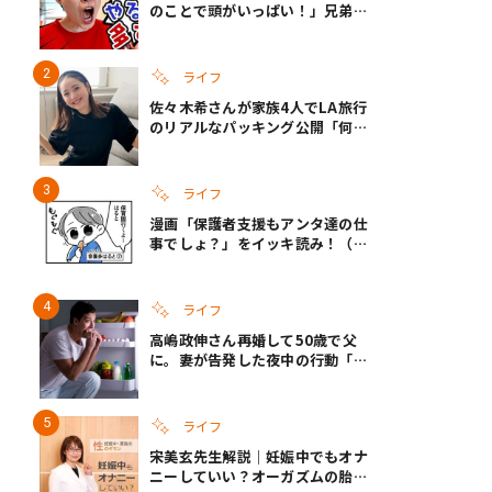
のことで頭がいっぱい！」兄弟夏
休みのリアルな生活に共感しかな
い
ライフ
佐々木希さんが家族4人でLA旅行
のリアルなパッキング公開「何が
あるかわからないから、人生」い
ざというときの備えも
ライフ
漫画「保護者支援もアンタ達の仕
事でしょ？」をイッキ読み！（右
タップ＞で読める！）
ライフ
高嶋政伸さん再婚して50歳で父
に。妻が告発した夜中の行動「こ
れ手出したら終わりだろうなとか
思うんだけども……」
ライフ
宋美玄先生解説｜妊娠中でもオナ
ニーしていい？オーガズムの胎児