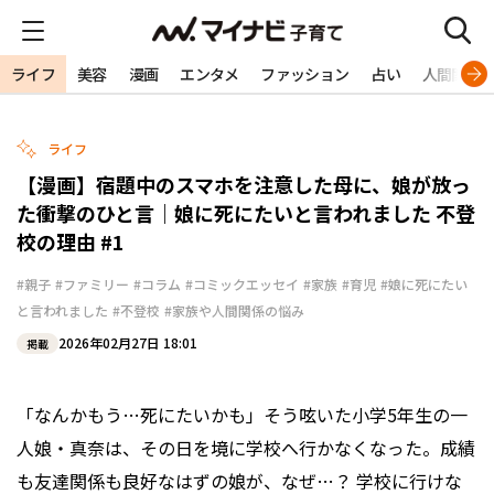
ライフ
美容
漫画
エンタメ
ファッション
占い
人間関係
ライフ
【漫画】宿題中のスマホを注意した母に、娘が放っ
た衝撃のひと言｜娘に死にたいと言われました 不登
校の理由 #1
#親子
#ファミリー
#コラム
#コミックエッセイ
#家族
#育児
#娘に死にたい
と言われました
#不登校
#家族や人間関係の悩み
2026年02月27日 18:01
掲載
「なんかもう…死にたいかも」そう呟いた小学5年生の一
人娘・真奈は、その日を境に学校へ行かなくなった。成績
も友達関係も良好なはずの娘が、なぜ…？ 学校に行けな