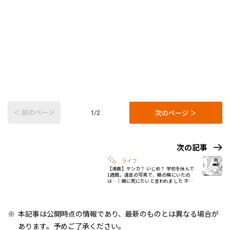
＜ 前のページ
次のページ ＞
1/2
次の記事
ライフ
【漫画】ケンカ？ いじめ？ 学校を休んで
1週間。遠足の写真で、娘の隣にいたの
は…｜娘に死にたいと言われました 不登
校の理由 #2
本記事は公開時点の情報であり、最新のものとは異なる場合が
あります。予めご了承ください。