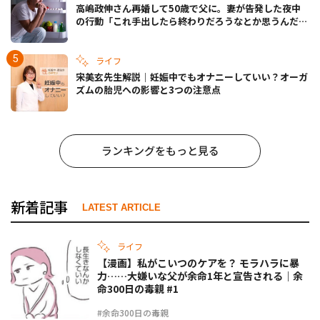
高嶋政伸さん再婚して50歳で父に。妻が告発した夜中
の行動「これ手出したら終わりだろうなとか思うんだけ
ども……」
ライフ
宋美玄先生解説｜妊娠中でもオナニーしていい？オーガ
ズムの胎児への影響と3つの注意点
ランキングをもっと見る
新着記事
LATEST ARTICLE
ライフ
【漫画】私がこいつのケアを？ モラハラに暴
力……大嫌いな父が余命1年と宣告される｜余
命300日の毒親 #1
#余命300日の毒親