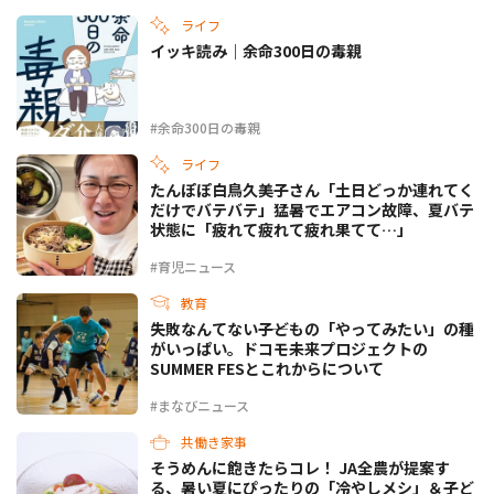
ライフ
イッキ読み｜余命300日の毒親
#余命300日の毒親
ライフ
たんぽぽ白鳥久美子さん「土日どっか連れてく
だけでバテバテ」猛暑でエアコン故障、夏バテ
状態に「疲れて疲れて疲れ果てて…」
#育児ニュース
教育
失敗なんてない――子どもの「やってみたい」の種
がいっぱい。ドコモ未来プロジェクトの
SUMMER FESとこれからについて
#まなびニュース
共働き家事
そうめんに飽きたらコレ！ JA全農が提案す
る、暑い夏にぴったりの「冷やしメシ」＆子ど