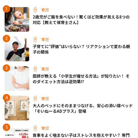
育児
2歳児がご飯を食べない！驚くほど効果が見える8つの
対応【教えて保育士さん】
育児
子育てに“評価”はいらない？ リアクションで変わる親
子の関係
育児
医師が教える「小学生が痩せる方法」が知りたい！ そ
のダイエット方法は逆効果!?
育児
大人のベッドにそのままつなげる、安心の添い寝ベッド
「そいねーるADプラス」登場
育児
食事をよく噛まない子はストレスを抱えやすい？ 専門