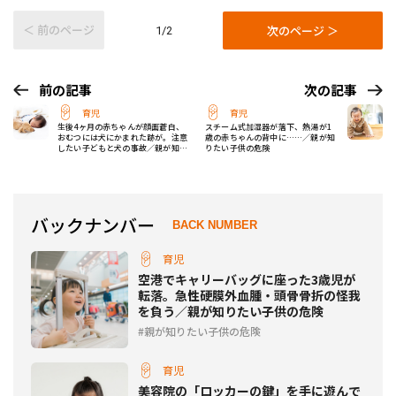
＜ 前のページ
次のページ ＞
1/2
前の記事
次の記事
育児
育児
生後4ヶ月の赤ちゃんが顔面蒼白、
スチーム式加湿器が落下、熱湯が1
おむつには犬にかまれた跡が。注意
歳の赤ちゃんの背中に……／親が知
したい子どもと犬の事故／親が知り
りたい子供の危険
たい子供の危険
バックナンバー
BACK NUMBER
育児
空港でキャリーバッグに座った3歳児が
転落。急性硬膜外血腫・頭骨骨折の怪我
を負う／親が知りたい子供の危険
親が知りたい子供の危険
育児
美容院の「ロッカーの鍵」を手に遊んで