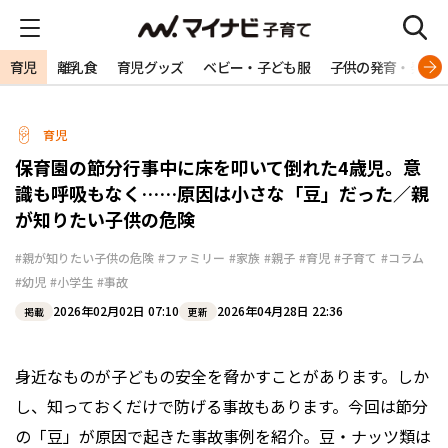
育児
離乳食
育児グッズ
ベビー・子ども服
子供の発育・発達
育児
保育園の節分行事中に床を叩いて倒れた4歳児。意
識も呼吸もなく……原因は小さな「豆」だった／親
が知りたい子供の危険
#親が知りたい子供の危険
#ファミリー
#家族
#親子
#育児
#子育て
#コラム
#幼児
#小学生
#事故
2026年02月02日 07:10
2026年04月28日 22:36
掲載
更新
身近なものが子どもの安全を脅かすことがあります。しか
し、知っておくだけで防げる事故もあります。今回は節分
の「豆」が原因で起きた事故事例を紹介。豆・ナッツ類は