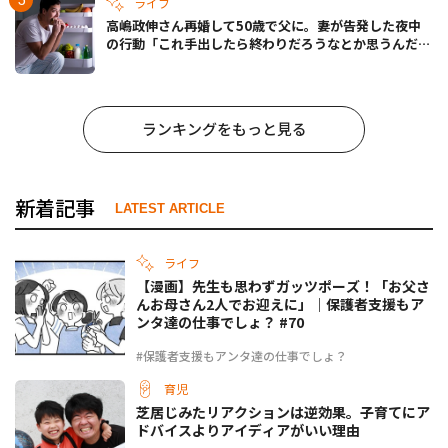
ライフ
高嶋政伸さん再婚して50歳で父に。妻が告発した夜中
の行動「これ手出したら終わりだろうなとか思うんだけ
ども……」
ランキングをもっと見る
新着記事
LATEST ARTICLE
ライフ
【漫画】先生も思わずガッツポーズ！「お父さ
んお母さん2人でお迎えに」｜保護者支援もア
ンタ達の仕事でしょ？ #70
#保護者支援もアンタ達の仕事でしょ？
育児
芝居じみたリアクションは逆効果。子育てにア
ドバイスよりアイディアがいい理由