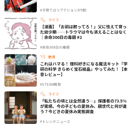
#子育てはリアクションが9割
ライフ
【漫画】「お前は黙ってろ！」父に怯えて育っ
た幼少期……トラウマは今も消えることはなく
｜余命300日の毒親 #2
#余命300日の毒親
教育
これはハマる！ 理科好きになる魔法キット『学
研の科学 きらめく宝石結晶』やってみた！【本
音レビュー】
#STEAM教育
ライフ
「私たちの頃とは全然違う…」保護者の73.5%
が実感。今の子どもの夏休み、親世代と何が違
う？今どきの夏休み実態調査
#トレンドニュース