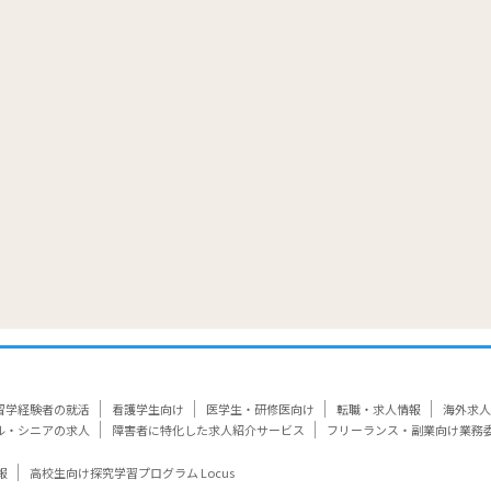
覧
留学経験者の就活
看護学生向け
医学生・研修医向け
転職・求人情報
海外求人
ル・シニアの求人
障害者に特化した求人紹介サービス
フリーランス・副業向け業務
報
高校生向け探究学習プログラム Locus