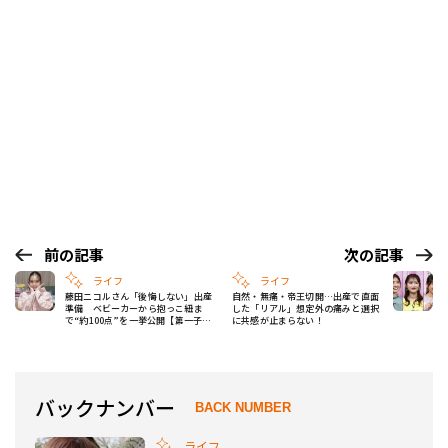
前の記事
次の記事
ライフ
ライフ
藤田ニコルさん「後悔しない」出産
自然・無痛・帝王切開…出産で直面
準備 ベビーカーから抱っこ紐ま
した「リアル」想定外の痛みと選択
で“約100点”を一挙公開【第一子出
に共感が止まらない！
産目前】
バックナンバー
BACK NUMBER
ライフ