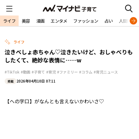
ライフ
美容
漫画
エンタメ
ファッション
占い
人間関係
ライフ
泣きべしょ赤ちゃん♡泣きたいけど、おしゃべりも
したくて、絶妙な表情に……w
#TikTok
#動画
#子育て
#育児
#ファミリー
#コラム
#育児ニュース
2026年04月10日 07:11
掲載
【への字口】がなんとも言えないかわいさ♡