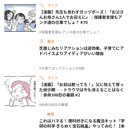
ライフ
【漫画】先生も思わずガッツポーズ！「お父さ
んお母さん2人でお迎えに」｜保護者支援もア
ンタ達の仕事でしょ？ #70
#保護者支援もアンタ達の仕事でしょ？
育児
芝居じみたリアクションは逆効果。子育てにア
ドバイスよりアイディアがいい理由
#子育てはリアクションが9割
ライフ
【漫画】「お前は黙ってろ！」父に怯えて育っ
た幼少期……トラウマは今も消えることはなく
｜余命300日の毒親 #2
#余命300日の毒親
教育
これはハマる！ 理科好きになる魔法キット『学
研の科学 きらめく宝石結晶』やってみた！【本