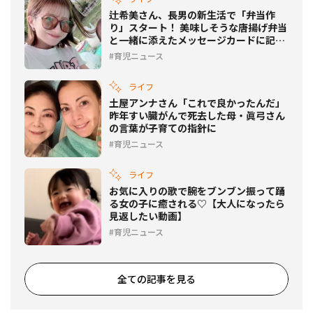
辻希美さん、長男の新生活で「弁当作
り」スタート！ 美味しそうな唐揚げ弁当
と一緒に添えたメッセージカードに記し
た言葉は…
育児ニュース
ライフ
土屋アンナさん「これで良かったんだ」
昨年すい臓がんで死去した母・眞弓さん
の言葉が子育ての指針に
育児ニュース
ライフ
お気に入りの歌で腕をブンブン振って踊
る女の子に癒される♡【大人になったら
見返したい動画】
育児ニュース
全ての記事を見る