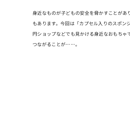
身近なものが子どもの安全を脅かすことがあ
#ワンオペ育児
#コミックエッセイ
もあります。今回は「カプセル入りのスポンジ
円ショップなどでも見かける身近なおもちゃ
#渡邊大地の令和的ワーパパ道
#ベ
つながることが……。