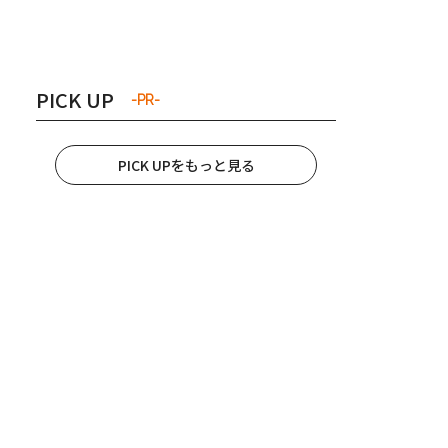
き夫婦
#産休
#育休
PICK UP
-PR-
PICK UPをもっと見る