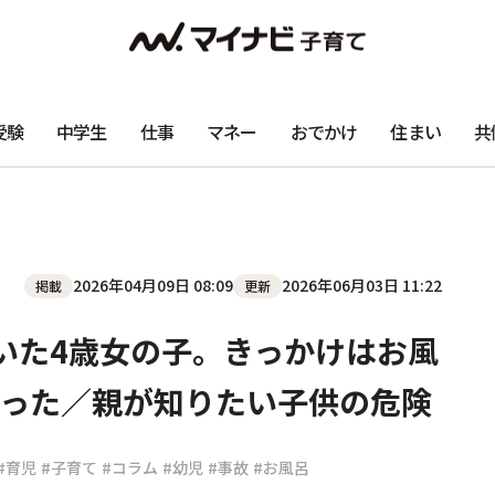
受験
中学生
仕事
マネー
おでかけ
住まい
共
2026年04月09日 08:09
2026年06月03日 11:22
掲載
更新
いた4歳女の子。きっかけはお風
った／親が知りたい子供の危険
#育児
#子育て
#コラム
#幼児
#事故
#お風呂