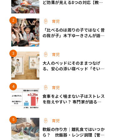
ど効果が見える8つの対応【教え
て保育士さん】
育児
「比べるのは周りの子ではなく昔
の我が子」木下ゆーきさんが語っ
た、成長ホルモン治療中のわが子
との向き合い方
育児
大人のベッドにそのままつなげ
る、安心の添い寝ベッド「そいね
ーるADプラス」登場
育児
食事をよく噛まない子はストレス
を抱えやすい？ 専門家が語る、
朝食が子どもに与える意外な影響
育児
軟飯の作り方｜離乳食ではいつか
ら？ 炊飯器・レンジ調理【管理