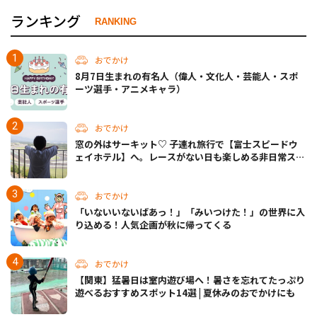
ランキング
RANKING
おでかけ
8月7日生まれの有名人（偉人・文化人・芸能人・スポ
ーツ選手・アニメキャラ）
おでかけ
窓の外はサーキット♡ 子連れ旅行で【富士スピードウ
ェイホテル】へ。レースがない日も楽しめる非日常ステ
イ（静岡・駿東郡）
おでかけ
「いないいないばあっ！」「みいつけた！」の世界に入
り込める！人気企画が秋に帰ってくる
おでかけ
【関東】猛暑日は室内遊び場へ！暑さを忘れてたっぷり
遊べるおすすめスポット14選 | 夏休みのおでかけにも