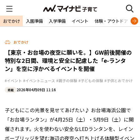
おでかけ
入園準備
入学準備
イベント
体験・アウトドア
旅
おでかけ
【東京・お台場の夜空に願いを。】GW前後開催の
特別な2日間、環境と安全に配慮した「e-ランタ
ン」を空に浮かべるイベントを開催
#イベント
#イベントニュース
#親子の体験
#子どもの体験
#子供とおでかけ
2026年04月09日 11:16
掲載
子どもにこの光景を見せてあげたい♪ お台場海浜公園で
「お台場ランタン」が4月25日（土）・5月9日（土）に開
催されます。火を使わない安全なLEDランタンを、レイン
ボーブリッジを望む海辺の夜空へ打ち上げる体験型イベン