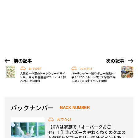
前の記事
次の記事
おでかけ
おでかけ
人気絵本作家のトークショーやサイ
バーテンダー体験やポニー乗馬体
ン会。湘南 蔦屋書店にて「えほん博
験！5/2にヒルトン成田で家族で楽
2026」を初開催
しめる1日限定イベント開催
バックナンバー
BACK NUMBER
おでかけ
【GWは家族で「オーパークおご
せ」！】泡バズーカやわくわくのクエス
ト体験などファミリー向けイベントを毎