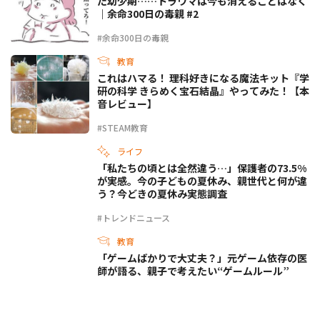
た幼少期……トラウマは今も消えることはなく
｜余命300日の毒親 #2
#余命300日の毒親
教育
これはハマる！ 理科好きになる魔法キット『学
研の科学 きらめく宝石結晶』やってみた！【本
音レビュー】
#STEAM教育
ライフ
「私たちの頃とは全然違う…」保護者の73.5%
が実感。今の子どもの夏休み、親世代と何が違
う？今どきの夏休み実態調査
#トレンドニュース
教育
「ゲームばかりで大丈夫？」元ゲーム依存の医
師が語る、親子で考えたい“ゲームルール”