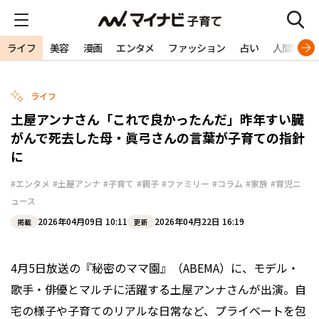
ライフ
美容
漫画
エンタメ
ファッション
占い
人間関係
ライフ
土屋アンナさん「これで良かったんだ」昨年すい臓
がんで死去した母・眞弓さんの言葉が子育ての指針
に
#エンタメ
#土屋アンナ
#子育て
#親子
#ファミリー
#コラム
#家族
#育児ニ
ュース
2026年04月09日 10:11
2026年04月22日 16:19
掲載
更新
4月5日放送の『秘密のママ園』（ABEMA）に、モデル・
歌手・俳優とマルチに活躍する土屋アンナさんが出演。自
宅の様子や子育てのリアルな日常など、プライベートを包