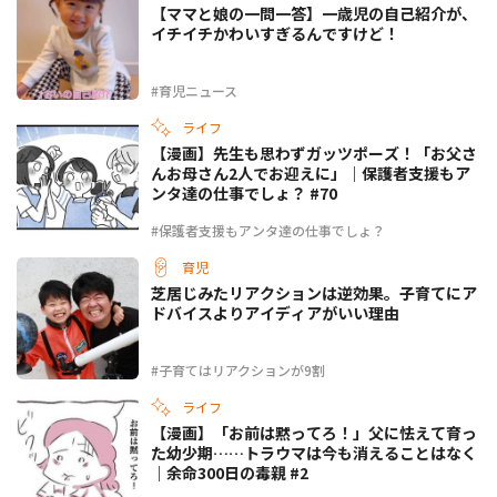
【ママと娘の一問一答】一歳児の自己紹介が、
イチイチかわいすぎるんですけど！
#育児ニュース
ライフ
【漫画】先生も思わずガッツポーズ！「お父さ
んお母さん2人でお迎えに」｜保護者支援もア
ンタ達の仕事でしょ？ #70
#保護者支援もアンタ達の仕事でしょ？
育児
芝居じみたリアクションは逆効果。子育てにア
ドバイスよりアイディアがいい理由
#子育てはリアクションが9割
ライフ
【漫画】「お前は黙ってろ！」父に怯えて育っ
た幼少期……トラウマは今も消えることはなく
｜余命300日の毒親 #2