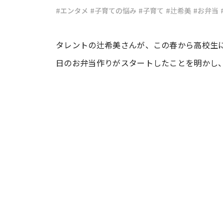
#エンタメ
#子育ての悩み
#子育て
#辻希美
#お弁当
#ワンオペ育児
#コミックエッセイ
タレントの辻希美さんが、この春から高校生
日のお弁当作りがスタートしたことを明かし、
#渡邊大地の令和的ワーパパ道
#ベ