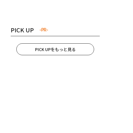
き夫婦
#産休
#育休
PICK UP
-PR-
PICK UPをもっと見る