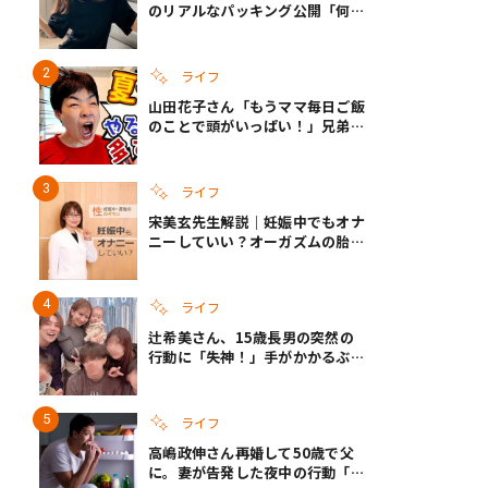
のリアルなパッキング公開「何が
あるかわからないから、人生」い
ざというときの備えも
ライフ
山田花子さん「もうママ毎日ご飯
のことで頭がいっぱい！」兄弟夏
休みのリアルな生活に共感しかな
い
ライフ
宋美玄先生解説｜妊娠中でもオナ
ニーしていい？オーガズムの胎児
への影響と3つの注意点
ライフ
辻希美さん、15歳長男の突然の
行動に「失神！」手がかかるぶん
彼女ができたら「嫌ですね」と断
言
ライフ
高嶋政伸さん再婚して50歳で父
に。妻が告発した夜中の行動「こ