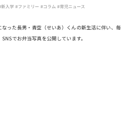
#新入学
#ファミリー
#コラム
#育児ニュース
#共働き夫婦のセブンルール
#共働
になった長男・青空（せいあ）くんの新生活に伴い、毎
SNSでお弁当写真を公開しています。
ビーニュース
#マタニティニュース