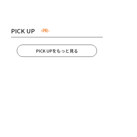
き夫婦
#産休
#育休
PICK UP
-PR-
PICK UPをもっと見る