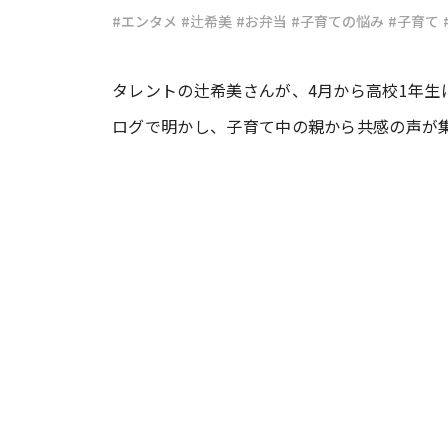
#エンタメ
#辻希美
#お弁当
#子育ての悩み
#子育て
#ワンオペ育児
#コミックエッセイ
タレントの辻希美さんが、4月から高校1年生
ログで明かし、子育て中の親から共感の声が
#渡邊大地の令和的ワーパパ道
#ベ