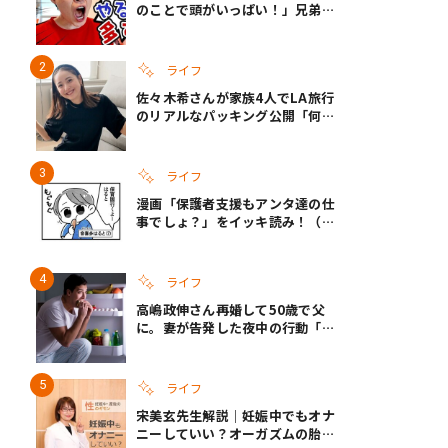
のことで頭がいっぱい！」兄弟夏
休みのリアルな生活に共感しかな
い
ライフ
佐々木希さんが家族4人でLA旅行
のリアルなパッキング公開「何が
あるかわからないから、人生」い
ざというときの備えも
ライフ
漫画「保護者支援もアンタ達の仕
事でしょ？」をイッキ読み！（右
タップ＞で読める！）
ライフ
高嶋政伸さん再婚して50歳で父
に。妻が告発した夜中の行動「こ
れ手出したら終わりだろうなとか
思うんだけども……」
ライフ
宋美玄先生解説｜妊娠中でもオナ
ニーしていい？オーガズムの胎児