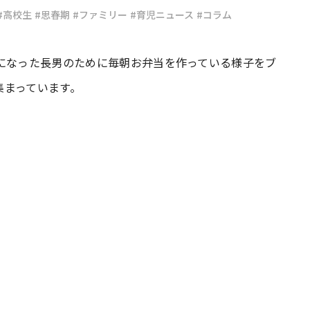
#高校生
#思春期
#ファミリー
#育児ニュース
#コラム
#共働き夫婦のセブンルール
#共働
になった長男のために毎朝お弁当を作っている様子をブ
集まっています。
ビーニュース
#マタニティニュース