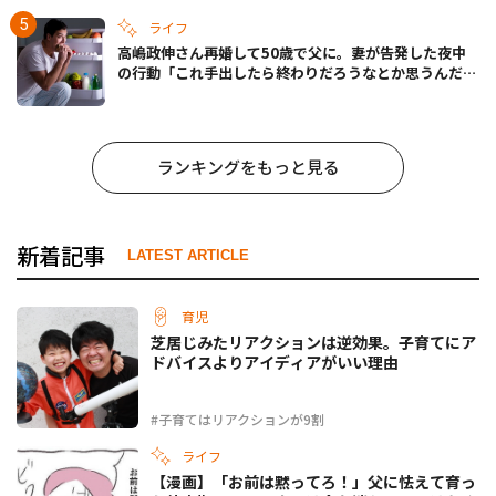
ライフ
高嶋政伸さん再婚して50歳で父に。妻が告発した夜中
の行動「これ手出したら終わりだろうなとか思うんだけ
ども……」
ランキングをもっと見る
新着記事
LATEST ARTICLE
育児
芝居じみたリアクションは逆効果。子育てにア
ドバイスよりアイディアがいい理由
#子育てはリアクションが9割
ライフ
【漫画】「お前は黙ってろ！」父に怯えて育っ