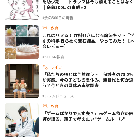
た幼少期……トラウマは今も消えることはなく
｜余命300日の毒親 #2
#余命300日の毒親
教育
これはハマる！ 理科好きになる魔法キット『学
研の科学 きらめく宝石結晶』やってみた！【本
音レビュー】
#STEAM教育
ライフ
「私たちの頃とは全然違う…」保護者の73.5%
が実感。今の子どもの夏休み、親世代と何が違
う？今どきの夏休み実態調査
#トレンドニュース
教育
「ゲームばかりで大丈夫？」元ゲーム依存の医
師が語る、親子で考えたい“ゲームルール”