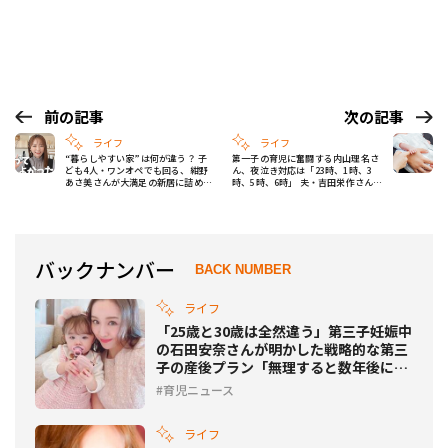
前の記事
次の記事
ライフ
ライフ
“暮らしやすい家”は何が違う？ 子
第一子の育児に奮闘する内山理名さ
ども4人・ワンオペでも回る、紺野
ん、夜泣き対応は「23時、1時、3
あさ美さんが大満足の新居に詰めた
時、5時、6時」 夫・吉田栄作さんは
15のこだわりとは
手紙で感謝
バックナンバー
BACK NUMBER
ライフ
「25歳と30歳は全然違う」第三子妊娠中
の石田安奈さんが明かした戦略的な第三
子の産後プラン「無理すると数年後にガ
タがくる」
育児ニュース
ライフ