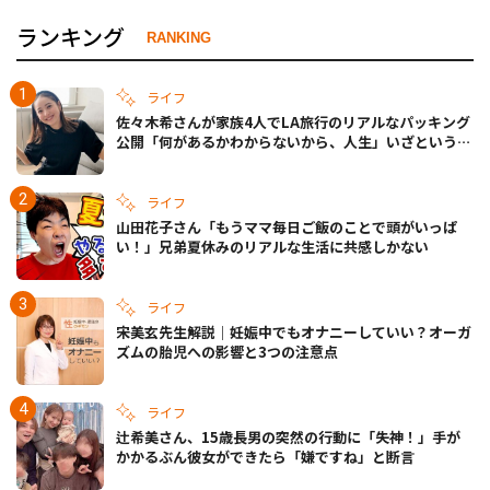
ランキング
RANKING
ライフ
佐々木希さんが家族4人でLA旅行のリアルなパッキング
公開「何があるかわからないから、人生」いざというと
きの備えも
ライフ
山田花子さん「もうママ毎日ご飯のことで頭がいっぱ
い！」兄弟夏休みのリアルな生活に共感しかない
ライフ
宋美玄先生解説｜妊娠中でもオナニーしていい？オーガ
ズムの胎児への影響と3つの注意点
ライフ
辻希美さん、15歳長男の突然の行動に「失神！」手が
かかるぶん彼女ができたら「嫌ですね」と断言