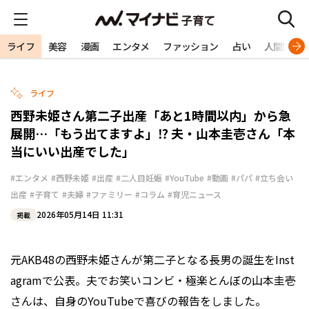
ライフ
美容
漫画
エンタメ
ファッション
占い
人間関係
ライフ
西野未姫さん第二子出産「あと1時間以内」から急
展開…「もう出てますよ」⁉ 夫・山本圭壱さん「本
当にいい出産でした」
#エンタメ
#西野未姫
#出産
#二人目妊娠
#YouTube
#動画
#パパ
#立ち会い
出産
#子育て
#夫婦
#ファミリー
#コラム
#育児ニュース
2026年05月14日 11:31
掲載
元AKB48の西野未姫さんが第二子となる長男の誕生をInst
agramで公表。夫でお笑いコンビ・極楽とんぼの山本圭壱
さんは、自身のYouTubeで喜びの報告をしました。