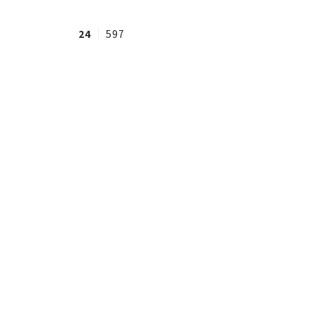
24
597
#ワンオペ育児
#コミックエッセイ
#渡邊大地の令和的ワーパパ道
#ベ