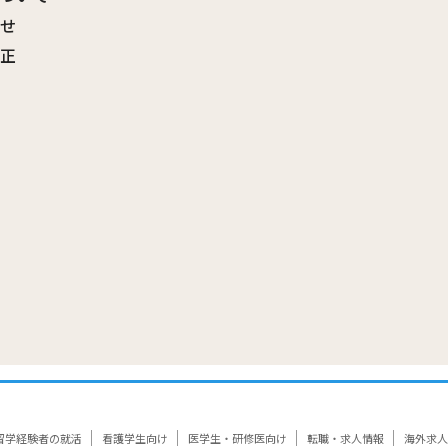
わせ
訂正
覧
留学経験者の就活
看護学生向け
医学生・研修医向け
転職・求人情報
海外求人