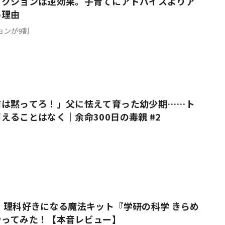
アクションは逆効果。子育てにアドバイスよりア
い理由
ョンが9割
前は黙ってろ！」父に怯えて育った幼少期……ト
えることはなく｜余命300日の毒親 #2
 理科好きになる魔法キット『学研の科学 きらめ
やってみた！【本音レビュー】