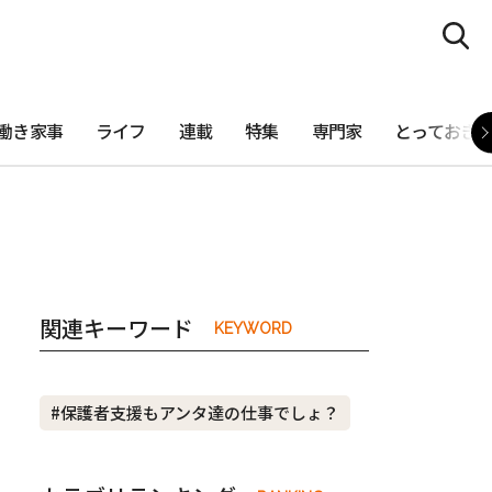
働き家事
ライフ
連載
特集
専門家
とっておき
関連キーワード
KEYWORD
#保護者支援もアンタ達の仕事でしょ？