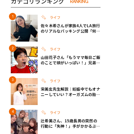
カテゴリランキング
RANKING
ライフ
き夫婦
#産休
#育休
佐々木希さんが家族4人でLA旅行
のリアルなパッキング公開「何が
あるかわからないから、人生」い
ざというときの備えも
ライフ
山田花子さん「もうママ毎日ご飯
のことで頭がいっぱい！」兄弟夏
休みのリアルな生活に共感しかな
い
ライフ
宋美玄先生解説｜妊娠中でもオナ
ニーしていい？オーガズムの胎児
への影響と3つの注意点
ライフ
辻希美さん、15歳長男の突然の
行動に「失神！」手がかかるぶん
彼女ができたら「嫌ですね」と断