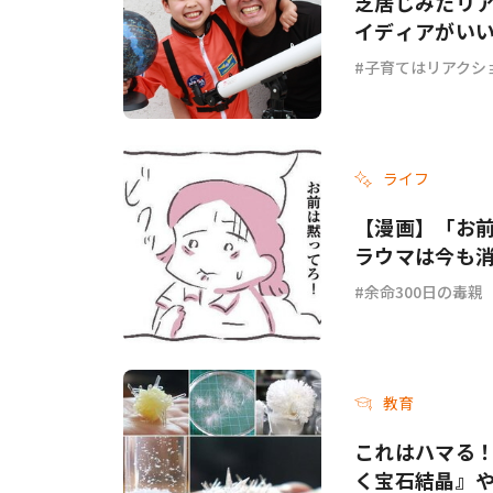
芝居じみたリ
イディアがい
子育てはリアクシ
ライフ
【漫画】「お
ラウマは今も消
余命300日の毒親
教育
これはハマる！
く宝石結晶』