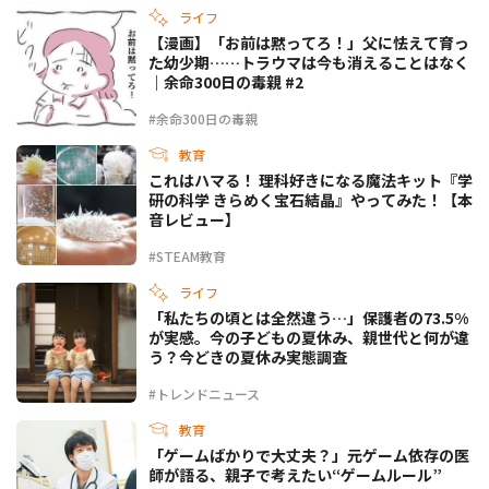
ライフ
【漫画】「お前は黙ってろ！」父に怯えて育っ
た幼少期……トラウマは今も消えることはなく
｜余命300日の毒親 #2
#余命300日の毒親
教育
これはハマる！ 理科好きになる魔法キット『学
研の科学 きらめく宝石結晶』やってみた！【本
音レビュー】
#STEAM教育
ライフ
「私たちの頃とは全然違う…」保護者の73.5%
が実感。今の子どもの夏休み、親世代と何が違
う？今どきの夏休み実態調査
#トレンドニュース
教育
「ゲームばかりで大丈夫？」元ゲーム依存の医
師が語る、親子で考えたい“ゲームルール”