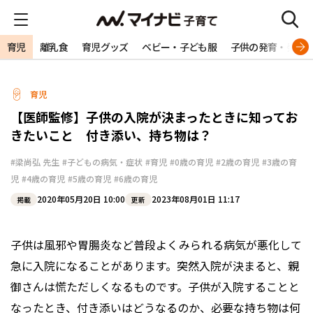
育児
離乳食
育児グッズ
ベビー・子ども服
子供の発育・発達
育児
【医師監修】子供の入院が決まったときに知ってお
きたいこと 付き添い、持ち物は？
#梁尚弘 先生
#子どもの病気・症状
#育児
#0歳の育児
#2歳の育児
#3歳の育
児
#4歳の育児
#5歳の育児
#6歳の育児
2020年05月20日 10:00
2023年08月01日 11:17
掲載
更新
子供は風邪や胃腸炎など普段よくみられる病気が悪化して
急に入院になることがあります。突然入院が決まると、親
御さんは慌ただしくなるものです。子供が入院することと
なったとき、付き添いはどうなるのか、必要な持ち物は何