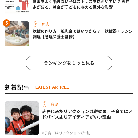
食事をよく噛まない子はストレスを抱えやすい？ 専門
家が語る、朝食が子どもに与える意外な影響
育児
軟飯の作り方｜離乳食ではいつから？ 炊飯器・レンジ
調理【管理栄養士監修】
ランキングをもっと見る
新着記事
LATEST ARTICLE
育児
芝居じみたリアクションは逆効果。子育てにア
ドバイスよりアイディアがいい理由
#子育てはリアクションが9割