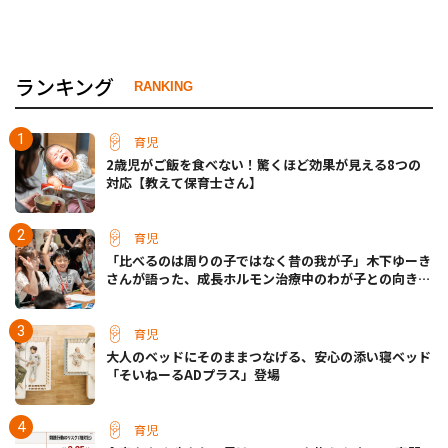
ランキング
RANKING
育児
2歳児がご飯を食べない！驚くほど効果が見える8つの
対応【教えて保育士さん】
育児
「比べるのは周りの子ではなく昔の我が子」木下ゆーき
さんが語った、成長ホルモン治療中のわが子との向き合
い方
育児
大人のベッドにそのままつなげる、安心の添い寝ベッド
「そいねーるADプラス」登場
育児