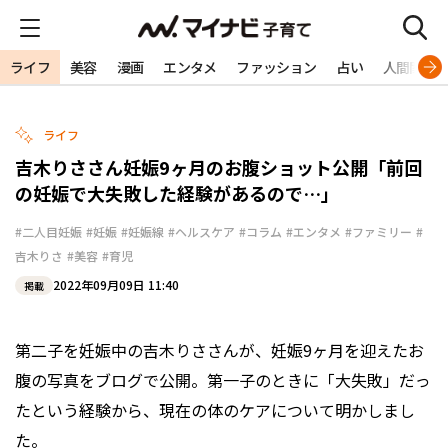
ライフ
美容
漫画
エンタメ
ファッション
占い
人間関係
ライフ
吉木りささん妊娠9ヶ月のお腹ショット公開「前回
の妊娠で大失敗した経験があるので…」
#二人目妊娠
#妊娠
#妊娠線
#ヘルスケア
#コラム
#エンタメ
#ファミリー
#
吉木りさ
#美容
#育児
2022年09月09日 11:40
掲載
第二子を妊娠中の吉木りささんが、妊娠9ヶ月を迎えたお
腹の写真をブログで公開。第一子のときに「大失敗」だっ
たという経験から、現在の体のケアについて明かしまし
た。