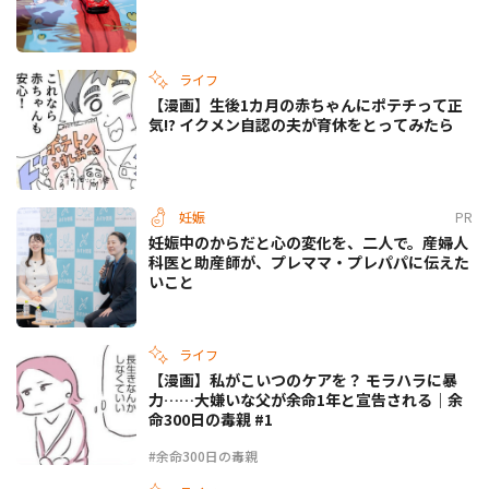
ライフ
【漫画】生後1カ月の赤ちゃんにポテチって正
気!? イクメン自認の夫が育休をとってみたら
妊娠
PR
妊娠中のからだと心の変化を、二人で。産婦人
科医と助産師が、プレママ・プレパパに伝えた
いこと
ライフ
【漫画】私がこいつのケアを？ モラハラに暴
力……大嫌いな父が余命1年と宣告される｜余
命300日の毒親 #1
#余命300日の毒親