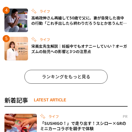
ライフ
高嶋政伸さん再婚して50歳で父に。妻が告発した夜中
の行動「これ手出したら終わりだろうなとか思うんだけ
ども……」
ライフ
宋美玄先生解説｜妊娠中でもオナニーしていい？オーガ
ズムの胎児への影響と3つの注意点
ランキングをもっと見る
新着記事
LATEST ARTICLE
ライフ
PR
「SUSHIGO！」で走り出す！スシロー×GRの
ミニカーコラボを親子で体験