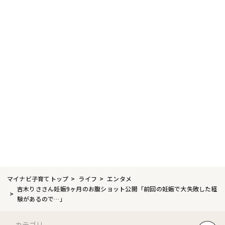
マイナビ子育てトップ
ライフ
エンタメ
吉木りささん妊娠9ヶ月のお腹ショット公開「前回の妊娠で大失敗した経
験があるので…」
カテゴリ