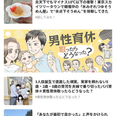
炎天下でもマイナス10℃以下の衝撃！東京スカ
イツリータウンで開催中の「氷みぞれつゆそう
めん屋」で“氷点下そうめん”を体験してきた
試してみた！
3人目誕生で直面した現実。実家を頼れない5
歳・2歳・0歳の育児を夫婦で乗り切ったパパ育
休＃男性育休取ったらどうなった？
男性育休取ったらどうなった？
「あなたが最初で良かった」と声をかけられ