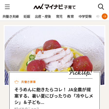
共働き夫婦
妊娠
出産・産後
育児
教育
中学受験
中学生
共働き家事
そうめんに飽きたらコレ！ JA全農が提
案する、暑い夏にぴったりの「冷やしメ
シ」＆子ども...
たべものニュース