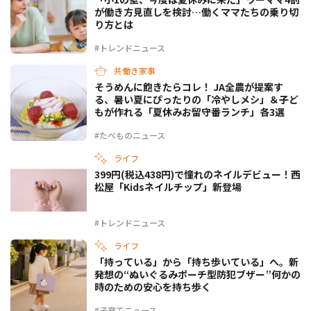
が働き方見直しを検討…働くママたちの乗り切
り方とは
#トレンドニュース
共働き家事
そうめんに飽きたらコレ！ JA全農が提案す
る、暑い夏にぴったりの「冷やしメシ」＆子ど
もが作れる「夏休みお留守番ランチ」各3選
#たべものニュース
ライフ
399円(税込438円)で憧れのネイルデビュー！西
松屋「Kidsネイルチップ」新登場
#トレンドニュース
ライフ
「持っている」から「持ち歩いている」へ。新
発想の“ぬいぐるみポーチ型防犯ブザー”何かの
時のための安心を持ち歩く
#子育てニュース