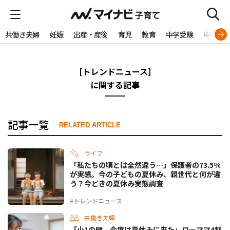
共働き夫婦
妊娠
出産・産後
育児
教育
中学受験
中学生
[トレンドニュース]
に関する記事
記事一覧
RELATED ARTICLE
ライフ
「私たちの頃とは全然違う…」保護者の73.5%
が実感。今の子どもの夏休み、親世代と何が違
う？今どきの夏休み実態調査
#トレンドニュース
共働き夫婦
「小1の壁、今度は夏休みに来た」ワーママ4割