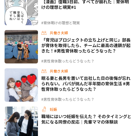
【漫画】復職3日前、すべてが崩れた｜育休明
けの理想と現実#1
#育休明けの理想と現実
共働き夫婦
「育児はプロジェクトの立ち上げと同じ」部長
が育休を取得したら、チームに最高の連鎖が起
きた！#男性育休取ったらどうなった？
#男性育休取ったらどうなった？
共働き夫婦
眠る妻と長男を置いて出社した日の後悔が忘れ
られない。パパが挑んだ半年間の育休生活 #男
性育休取ったらどうなった？
#男性育休取ったらどうなった？
妊娠
職場にはいつ妊娠を伝えた？ そのタイミングと
気になる同僚の反応｜先輩ママの体験談