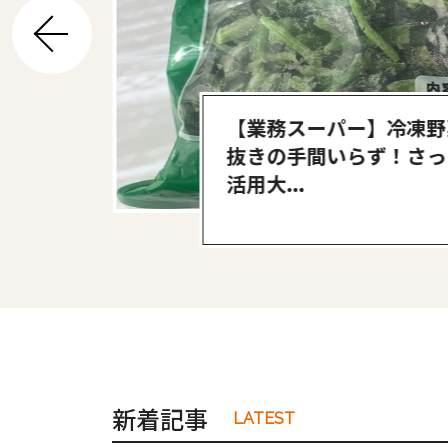
前へ
#ワンオペ育児
#コミックエッセイ
登場し
【業務スーパー】冷凍野
#渡邊大地の令和的ワーパパ道
#ベ
抜きの手間いらず！さっ
活用大...
新着記事
LATEST