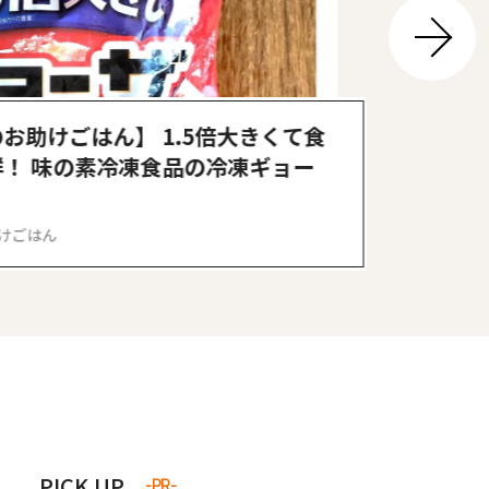
次へ
き夫婦
#産休
#育休
お助けごはん】 1.5倍大きくて食
！ 味の素冷凍食品の冷凍ギョー
けごはん
PICK UP
-PR-