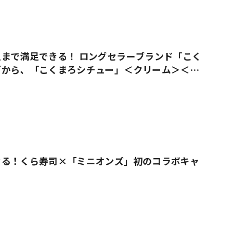
まで満足できる！ ロングセラーブランド「こく
ズから、「こくまろシチュー」＜クリーム＞＜ビ
売
なる！くら寿司×「ミニオンズ」初のコラボキャ
！