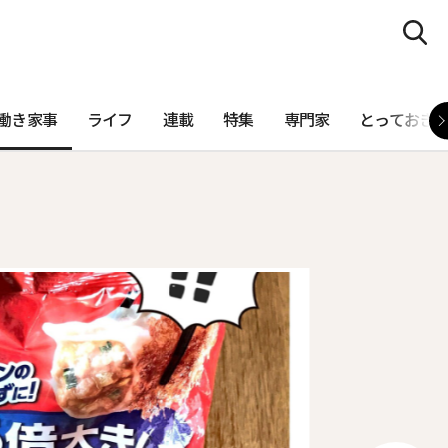
働き家事
ライフ
連載
特集
専門家
とっておき