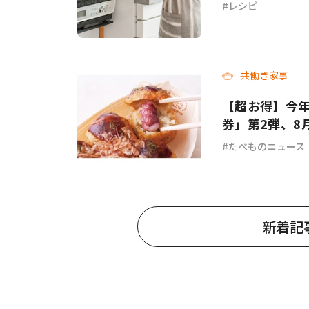
レシピ
共働き家事
【超お得】今
券」第2弾、8
たべものニュース
新着記