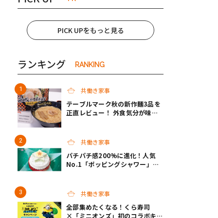
PICK UPをもっと見る
ランキング
RANKING
共働き家事
テーブルマーク秋の新作麺3品を
正直レビュー！ 外食気分が味わ
えるクオリティで共働き家庭の救
世主になってくれそう♡
共働き家事
パチパチ感200%に進化！人気
No.1「ポッピングシャワー」チ
ョコプレートの下に、まさかの仕
掛け！サーティワンの限定ケーキ
が最高
共働き家事
全部集めたくなる！くら寿司
×「ミニオンズ」初のコラボキャ