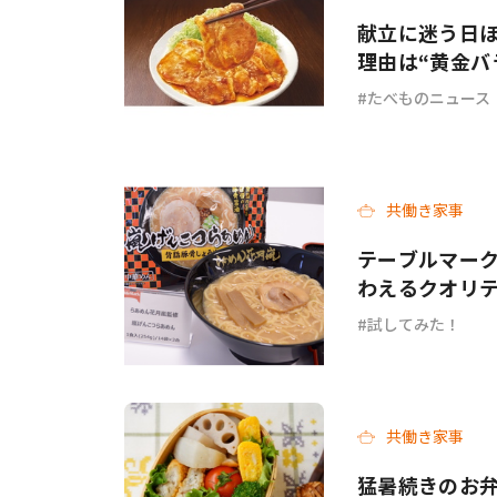
献立に迷う日
理由は“黄金バ
リニューアル
たべものニュース
共働き家事
テーブルマーク
わえるクオリ
試してみた！
共働き家事
猛暑続きのお弁