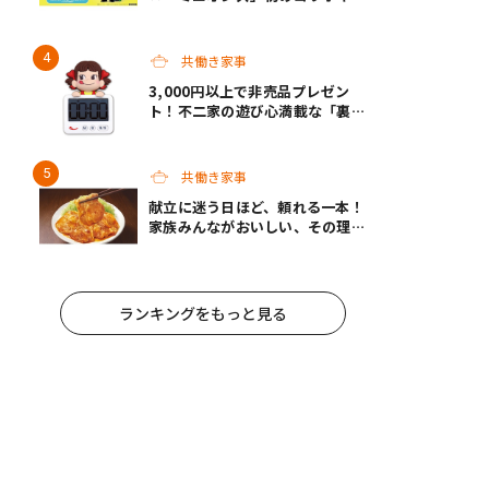
ンペーン開催！
共働き家事
3,000円以上で非売品プレゼン
ト！不二家の遊び心満載な「裏不
二家の日」8/22スタート
共働き家事
献立に迷う日ほど、頼れる一本！
家族みんながおいしい、その理由
は“黄金バランス”にあり！モラ
ンボン『生姜焼のたれ』がリニュ
ーアル
ランキングをもっと見る