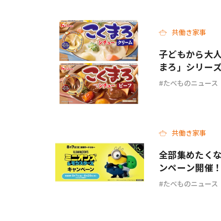
共働き家事
子どもから大人
まろ」シリー
ーフ＞が新発
たべものニュース
共働き家事
全部集めたく
ンペーン開催
たべものニュース