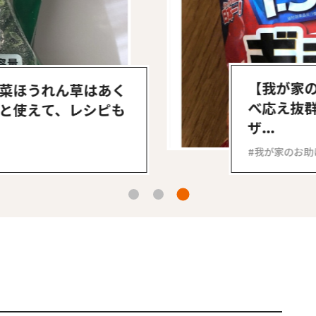
#共働き夫婦のセブンルール
#共働
【我が家の
菜ほうれん草はあく
ビーニュース
#マタニティニュース
べ応え抜群
と使えて、レシピも
ザ...
我が家のお助
3
1
2