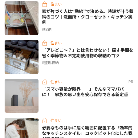
住まい
家が片づく人は“動線”で決める。時短が叶う収
納のコツ｜洗面所・クローゼット・キッチン実
例
収納
住まい
「アレどこ〜？」とは言わせない！ 探す手間を
省く季節物＆不定期使用物の収納のコツ
整理収納
住まい
PR
「スマホ容量が限界……」そんなママパパ
に！ 家族の思い出を安心保存できる新定番
住まい
必要なものは手に届く範囲に配置する「効率的
なキッチンスタイル」コックピット化にした我