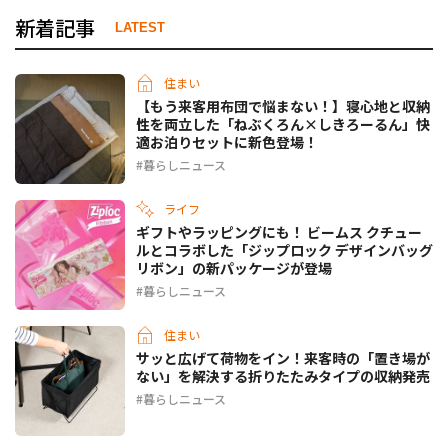
新着記事
LATEST
住まい
【もう来客用布団で悩まない！】寝心地と収納
性を両立した「ねぶくろん×しきろーるん」快
適お泊りセットに新色登場！
暮らしニュース
ライフ
ギフトやラッピングにも！ ビームス クチュー
ルとコラボした「ジップロック デザインバッグ
リボン」の新パッケージが登場
暮らしニュース
住まい
サッと広げて荷物をイン！来客時の「置き場が
ない」を解決する折りたたみタイプの収納発売
暮らしニュース