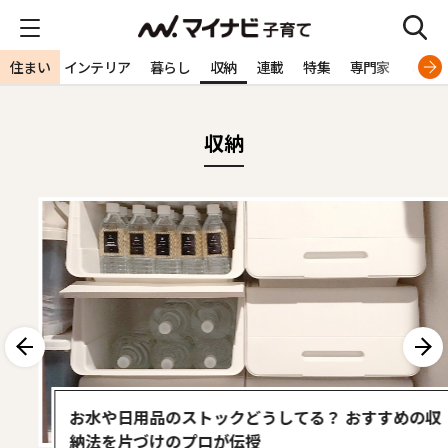
住まい
住宅
インテリア
暮らし
収納
連載
特集
専門家
とっ
収納
前へ
次へ
お水や日用品のストックどうしてる？ おすすめの収
納法を片づけのプロが伝授