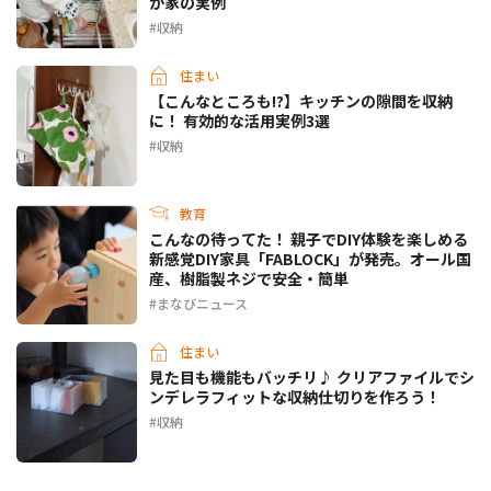
が家の実例
収納
住まい
【こんなところも!?】キッチンの隙間を収納
に！ 有効的な活用実例3選
収納
教育
こんなの待ってた！ 親子でDIY体験を楽しめる
新感覚DIY家具「FABLOCK」が発売。オール国
産、樹脂製ネジで安全・簡単
まなびニュース
住まい
見た目も機能もバッチリ♪ クリアファイルでシ
ンデレラフィットな収納仕切りを作ろう！
収納