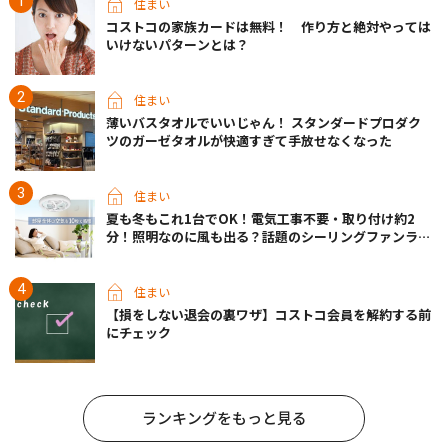
住まい
コストコの家族カードは無料！ 作り方と絶対やっては
いけないパターンとは？
住まい
薄いバスタオルでいいじゃん！ スタンダードプロダク
ツのガーゼタオルが快適すぎて手放せなくなった
住まい
夏も冬もこれ1台でOK！電気工事不要・取り付け約2
分！照明なのに風も出る？話題のシーリングファンライ
トが先行販売中
住まい
【損をしない退会の裏ワザ】コストコ会員を解約する前
にチェック
ランキングをもっと見る