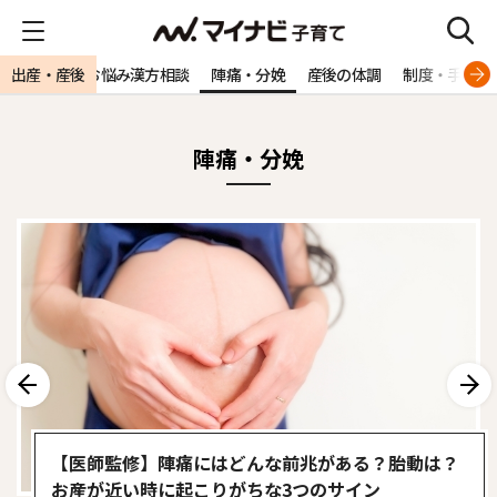
病気
出産・産後
ママのお悩み漢方相談
陣痛・分娩
産後の体調
制度・手続き
陣痛・分娩
前へ
次へ
【医師監修】陣痛にはどんな前兆がある？胎動は？
お産が近い時に起こりがちな3つのサイン