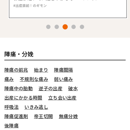
出産直前！のギモン
3
1
2
4
5
陣痛・分娩
陣痛の前兆
始まり
陣痛間隔
痛み
不規則な痛み
弱い痛み
陣痛中の胎動
逆子の出産
破水
出産にかかる時間
立ち会い出産
呼吸法
いきみ逃し
陣痛促進剤
帝王切開
無痛分娩
後陣痛