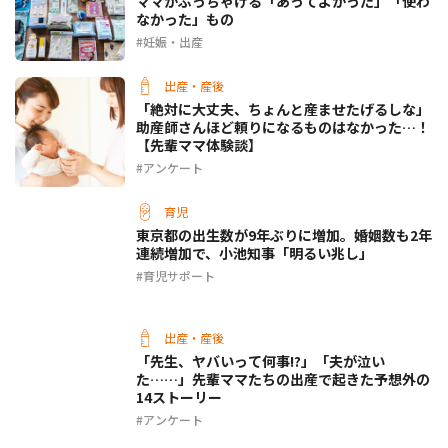
ママがぶっちゃける「あってよかった」「使わ
なかった」もの
妊娠・出産
出産・産後
「絶対に大丈夫、ちょんと産ませたげるしな」
助産師さんほど頼りになるものはなかった…！
【先輩ママ体験談】
アンケート
育児
東京都の出生数が9年ぶりに増加。婚姻数も2年
連続増加で、小池知事「明るい兆し」
育児サポート
出産・産後
「先生、ヤバいって何事!?」「夫が泣い
た……」先輩ママたちの出産で起きた予想外の
14ストーリー
アンケート