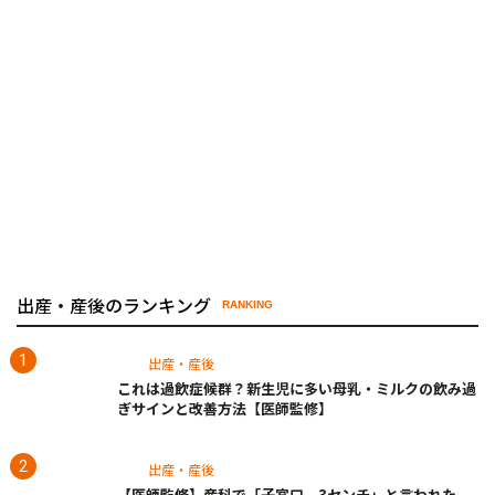
出産・産後のランキング
RANKING
出産・産後
これは過飲症候群？新生児に多い母乳・ミルクの飲み過
ぎサインと改善方法【医師監修】
出産・産後
【医師監修】産科で「子宮口、3センチ」と言われた