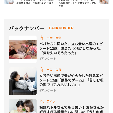
「ここで産みたい！」ママたちが出
妊娠がわかった日、パートナーはど
産施設を選ぶとき重視したことは？
んな反応だった？ 先輩ママのリアル
な声
バックナンバー
BACK NUMBER
出産・産後
パパたちに聞いた、立ち会い出産のエピ
ソード12選「生きた心地がしなかった」
「気を失いそうだった」
アンケート
出産・産後
立ち合い出産で夫がやらかした残念エピ
ソード12選「携帯でゲーム」「苦しむ私
の隣で『これおいしい』」
アンケート
ライフ
嫁姑バトルなんてもう古い！ お嫁さんが
好きすぎる義母たちに聞いた「うちの嫁