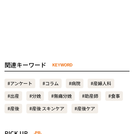
関連キーワード
KEYWORD
#アンケート
#コラム
#病院
#産婦人科
#出産
#分娩
#無痛分娩
#助産師
#食事
#産後
#産後 スキンケア
#産後ケア
PICK UP
-PR-