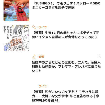
「SUSHIGO！」で走り出す！スシロー×GRの
ミニカーコラボを親子で体験
ライフ
【漫画】生後1カ月の赤ちゃんにポテチって正
気!? イクメン自認の夫が育休をとってみたら
妊娠
PR
妊娠中のからだと心の変化を、二人で。産婦人
科医と助産師が、プレママ・プレパパに伝えた
いこと
ライフ
【漫画】私がこいつのケアを？ モラハラに暴
力……大嫌いな父が余命1年と宣告される｜余
命300日の毒親 #1