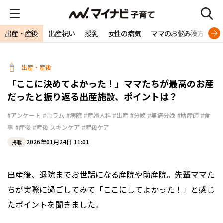
出産・産後
出産祝い
授乳
女性の病気
ママのお悩み漢方相談
出産・産後
「ここに決めてよかった！」ママたちが最高のお産
だったと振り返る出産施設、ポイントは？
#アンケート
#コラム
#病院
#産婦人科
#出産
#分娩
#無痛分娩
#助産師
#食
事
#産後
#産後 スキンケア
#産後ケア
2026年01月24日 11:01
掲載
出産後、退院までお世話になる産院や助産院。先輩ママた
ちが実際に過ごしてみて「ここにしてよかった！」と感じ
たポイントを聞きました。