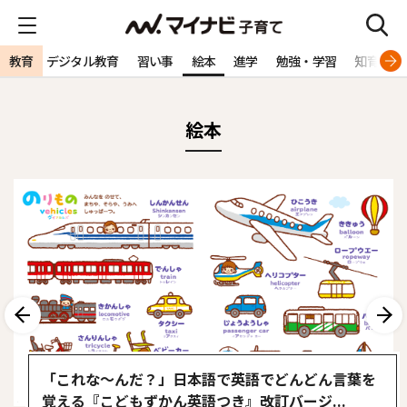
ア教育
教育
デジタル教育
習い事
絵本
進学
勉強・学習
知育
S
絵本
前へ
次へ
「これな〜んだ？」日本語で英語でどんどん言葉を
覚える『こどもずかん英語つき』改訂バージ...