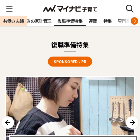
共働き夫婦
家族の家計管理
復職準備特集
連載
特集
専門家
ONSORED
復職準備特集
SPONSORED：
PR
前へ
次へ