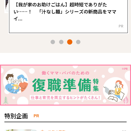
【我が家のお助けごはん】超時短でありがた
い……！ 「汁なし麺」シリーズの新商品をママ
イ...
PR
3
1
2
4
特別企画
PR