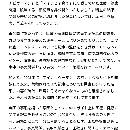
ナビウーマン」と「マイナビ子育て」に掲載していた医療・健康
関連に該当する一部記事を非公開といたしました。精査の結果、
問題が無いとの確認が取れました記事については、本日より順
次、再公開を行って参ります。
再公開にあたっては、医療・健康関連に該当する記事の精査を、
外部の専門家を交えた調査チームにより進めて参りました。この
調査チームには、これまでも記事の監修を引き受けてくださって
いた監修医の先生方に加え、経験豊富な医療・医学専門媒体のラ
イター、編集者、医療校閲の専門家などに参加いただいており、記
事中の事実関係および表現について、確認を行っております。
加えて、2003年に「マイナビウーマン」の前身となるサイトを開
始して以来、蓄積されてきた記事についても見直しを行った結
果、内容が時代・環境にそぐわなくなったものも確認されまし
た。それらの記事は段階的に掲載終了として参ります。
今回の事態を招いた原因としては、WEBサイト上に医療・健康に
関する記事を載せることの社会的責任や、与える影響の大きさ
を、編集部として十分に考慮することをせず、また各編集部員に
おいても、事実関係、表現の厳密さ、正確さに関するチェック能