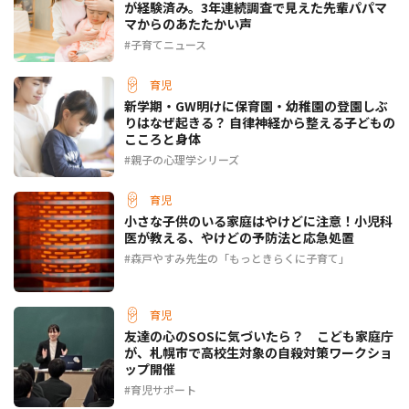
が経験済み。3年連続調査で見えた先輩パパマ
マからのあたたかい声
子育てニュース
育児
新学期・GW明けに保育園・幼稚園の登園しぶ
りはなぜ起きる？ 自律神経から整える子どもの
こころと身体
親子の心理学シリーズ
育児
小さな子供のいる家庭はやけどに注意！小児科
医が教える、やけどの予防法と応急処置
森戸やすみ先生の「もっときらくに子育て」
育児
友達の心のSOSに気づいたら？ こども家庭庁
が、札幌市で高校生対象の自殺対策ワークショ
ップ開催
育児サポート